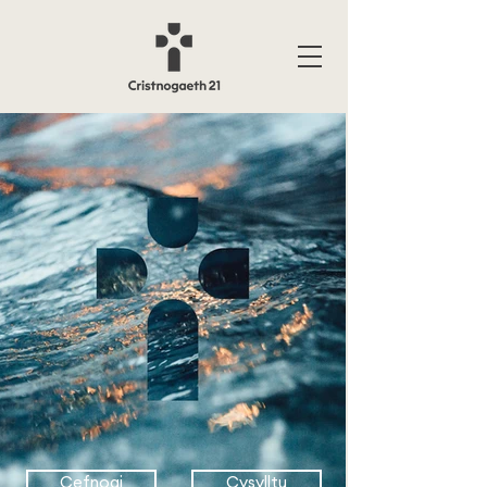
Cefnogi
Cysylltu