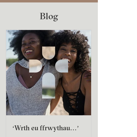
Blog
‘Wrth eu ffrwythau…’