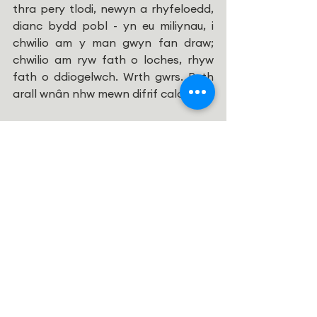
thra pery tlodi, newyn a rhyfeloedd, 
dianc bydd pobl - yn eu miliynau, i 
chwilio am y man gwyn fan draw; 
chwilio am ryw fath o loches, rhyw 
fath o ddiogelwch. Wrth gwrs. Beth 
arall wnân nhw mewn difrif calon?
Mewn ysgoldy moel ym Mhen Llŷn 
dyfynnodd y Dr Gwyn Williams, 
Chwilog, eiriau Martin Luther King. 
“All y tywyllwch ddim gorchfygu 
tywyllwch; dim ond y golau all wneud 
hynny. Gall casineb ddim gorchfygu 
casineb; dim ond cariad all wneud 
hynny”.
Neu, fel y dywedodd Iesu yn Efengyl 
Mathew, “Trugaredd a ddymunaf, nid 
aberth”.