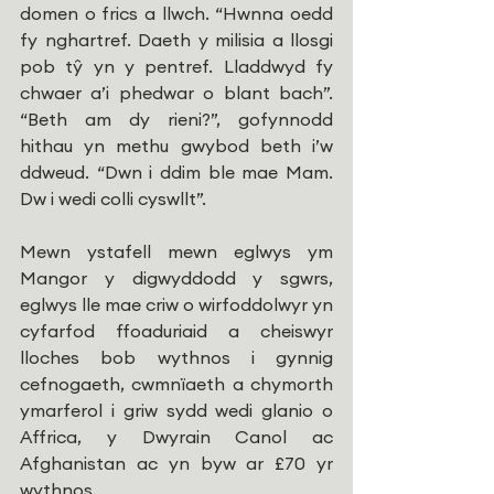
domen o frics a llwch. “Hwnna oedd 
fy nghartref. Daeth y milisia a llosgi 
pob tŷ yn y pentref. Lladdwyd fy 
chwaer a’i phedwar o blant bach”. 
“Beth am dy rieni?”, gofynnodd 
hithau yn methu gwybod beth i’w 
ddweud. “Dwn i ddim ble mae Mam. 
Dw i wedi colli cyswllt”.
Mewn ystafell mewn eglwys ym 
Mangor y digwyddodd y sgwrs, 
eglwys lle mae criw o wirfoddolwyr yn 
cyfarfod ffoaduriaid a cheiswyr 
lloches bob wythnos i gynnig 
cefnogaeth, cwmnïaeth a chymorth 
ymarferol i griw sydd wedi glanio o 
Affrica, y Dwyrain Canol ac 
Afghanistan ac yn byw ar £70 yr 
wythnos.