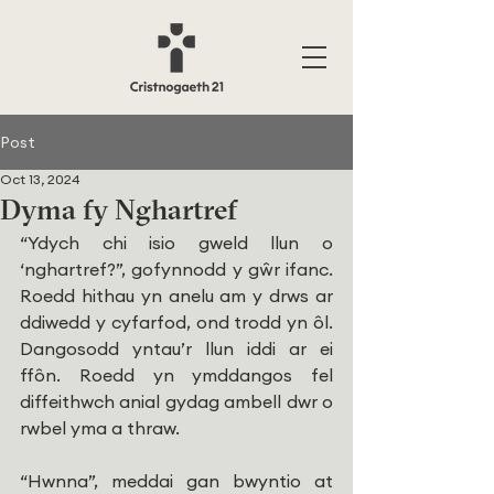
Post
Oct 13, 2024
Dyma fy Nghartref
“Ydych chi isio gweld llun o 
‘nghartref?”, gofynnodd y gŵr ifanc. 
Roedd hithau yn anelu am y drws ar 
ddiwedd y cyfarfod, ond trodd yn ôl. 
Dangosodd yntau’r llun iddi ar ei 
ffôn. Roedd yn ymddangos fel 
diffeithwch anial gydag ambell dwr o 
rwbel yma a thraw.
“Hwnna”, meddai gan bwyntio at 