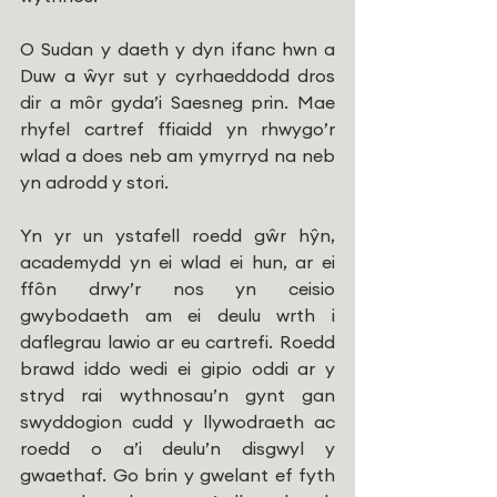
O Sudan y daeth y dyn ifanc hwn a 
Duw a ŵyr sut y cyrhaeddodd dros 
dir a môr gyda’i Saesneg prin. Mae 
rhyfel cartref ffiaidd yn rhwygo’r 
wlad a does neb am ymyrryd na neb 
yn adrodd y stori.
Yn yr un ystafell roedd gŵr hŷn, 
academydd yn ei wlad ei hun, ar ei 
ffôn drwy’r nos yn ceisio 
gwybodaeth am ei deulu wrth i 
daflegrau lawio ar eu cartrefi. Roedd 
brawd iddo wedi ei gipio oddi ar y 
stryd rai wythnosau’n gynt gan 
swyddogion cudd y llywodraeth ac 
roedd o a’i deulu’n disgwyl y 
gwaethaf. Go brin y gwelant ef fyth 