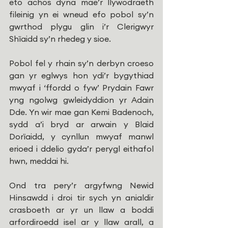
eto achos dyna mae’r llywodraeth 
fileinig yn ei wneud efo pobol sy’n 
gwrthod plygu glin i’r Clerigwyr 
Shïaidd sy’n rhedeg y sioe.
Pobol fel y rhain sy’n derbyn croeso 
gan yr eglwys hon ydi’r bygythiad 
mwyaf i ‘ffordd o fyw’ Prydain Fawr 
yng ngolwg gwleidyddion yr Adain 
Dde. Yn wir mae gan Kemi Badenoch, 
sydd a’i bryd ar arwain y Blaid 
Dorïaidd, y cynllun mwyaf manwl 
erioed i ddelio gyda’r perygl eithafol 
hwn, meddai hi.
Ond tra pery’r argyfwng Newid 
Hinsawdd i droi tir sych yn anialdir 
crasboeth ar yr un llaw a boddi 
arfordiroedd isel ar y llaw arall, a 