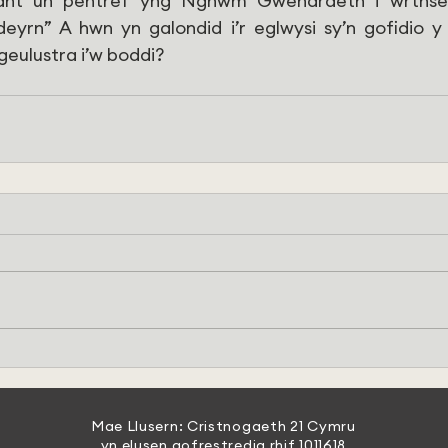
iant un pentref yng Nghwm Gwendraeth i wrthsefy
yrn” A hwn yn galondid i’r eglwysi sy’n gofidio y
eulustra i’w boddi?     
Mae Llusern: Cristnogaeth 21 Cymru
yn elusen gofrestredig rhif 1011618