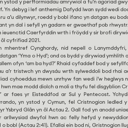
n ystod y perfformiadau amrywiol a fu’n agoriad gwyc
f. Yn debyg i lef anthemig Dafydd Iwan sydd wedi do
u a’u dilynwyr, roedd y bobl ifanc yn datgan eu bod
liant yn dal i sefyll yn gadarn er gwaethaf pob rhwyst
 ieuenctid Caerfyrddin wrth i fröydd y sir brofi diryw
ôl cyfrifiad 2021.
 mhentref Cynghordy, nid nepell o Lanymddyfri,
atgan ‘Yma o Hyd’; ond os bydd y dirywiad ymhlith a
lem ofyn ‘am ba hyd?’ Rhaid cyfaddef bod y sefyllfa
 a’r tristwch yn dwysáu wrth sylweddoli bod rhai ae
ad cyhoeddus mewn unrhyw fan wedi i’w heglwys nh
l hwn mae modd diolch a moli a thyfu fel disgyblion Cr
 ar faes yr Eisteddfod ar Sul y Pentecost. Ychydig
ando, yn ystod y Cymun, fel Cristnogion ledled y 
r Ysbryd Glân yn ôl Actau 2. Gall fod yn anodd uniaet
 arllwysiad dwyfol hwn ac felly hefyd y newyddion
 o bobl (Actau 2:41). Efallai ein bod ni, Gristnogion ll