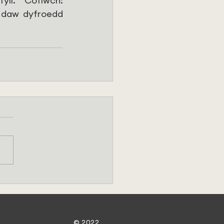
ll. “Cofiwch: 
 daw dyfroedd 
© 2022