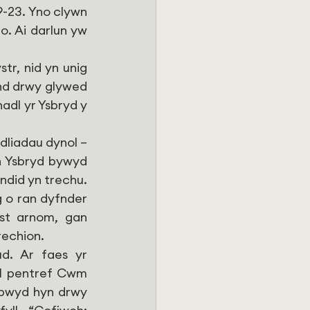
-23. Yno clywn 
. Ai darlun yw 
r, nid yn unig 
nd drwy glywed 
dl yr Ysbryd y 
dliadau dynol – 
n Ysbryd bywyd 
did yn trechu. 
 o ran dyfnder 
st arnom, gan 
echion.
d. Ar faes yr 
ol pentref Cwm 
pwyd hyn drwy 