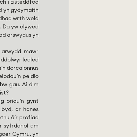
h i Eisteddfod 
d yn gydymaith 
dhad wrth weld 
r. Da yw clywed 
iad arswydus yn 
 arwydd mawr 
ddolwyr ledled 
’n dorcalonnus 
lodau’n peidio 
w gau. Ai dim 
ist?
 oriau’n gynt 
byd, ar hanes 
hu â’r profiad 
 syfrdanol am 
ugoer Cymru, yn 