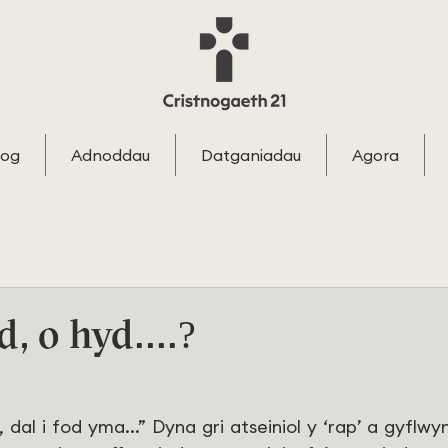
log
Adnoddau
Datganiadau
Agora
, o hyd....?
 dal i fod yma...” Dyna gri atseiniol y ‘rap’ a gyflwy