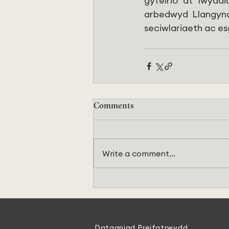
gyfeirio at lwydd
arbedwyd Llangynde
seciwlariaeth ac esg
Comments
Write a comment...
Datganiad Preifatrwydd