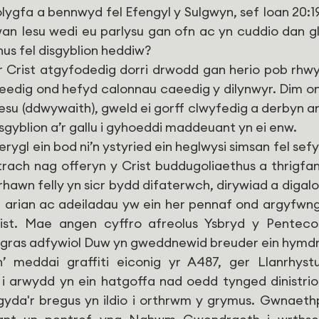
ygfa a bennwyd fel Efengyl y Sulgwyn, sef Ioan 20:19
n Iesu wedi eu parlysu gan ofn ac yn cuddio dan glo
nus fel disgyblion heddiw?
r Crist atgyfodedig dorri drwodd gan herio pob rhwyst
aeedig ond hefyd calonnau caeedig y dilynwyr. Dim o
esu (ddwywaith), gweld ei gorff clwyfedig a derbyn ana
sgyblion a’r gallu i gyhoeddi maddeuant yn ei enw. 
ygl ein bod ni’n ystyried ein heglwysi simsan fel sefy
rach nag offeryn y Crist buddugoliaethus a thrigfa
hawn felly yn sicr bydd difaterwch, dirywiad a digalon
 arian ac adeiladau yw ein her pennaf ond argyfwng
rist. Mae angen cyffro afreolus Ysbryd y Penteco
gras adfywiol Duw yn gweddnewid breuder ein hymdr
’ meddai graffiti eiconig yr A487, ger Llanrhystu
 i arwydd yn ein hatgoffa nad oedd tynged dinistri
gyda'r bregus yn ildio i orthrwm y grymus. Gwnaeth