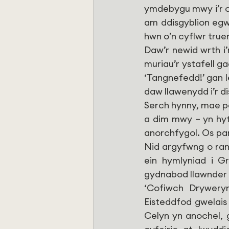
ymdebygu mwy i’r ol
am ddisgyblion egwa
hwn o’n cyflwr true
Daw’r newid wrth i’
muriau’r ystafell g
‘Tangnefedd!’ gan I
daw llawenydd i’r di
Serch hynny, mae per
a dim mwy – yn hyt
anorchfygol. Os par
Nid argyfwng o ran
ein hymlyniad i G
gydnabod llawnder 
‘Cofiwch Dryweryn
Eisteddfod gwelais
Celyn yn anochel, 