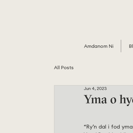
Amdanom Ni
B
All Posts
Jun 4, 2023
Yma o hyd
“Ry’n dal i fod yma,