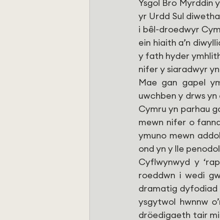
Ysgol Bro Myrddin y
yr Urdd Sul diwetha
i bêl-droedwyr Cymr
ein hiaith a’n diwyl
y fath hyder ymhlith
nifer y siaradwyr yn 
Mae gan gapel ym
uwchben y drws yn d
Cymru yn parhau gal
mewn nifer o fannau
ymuno mewn addoli
ond yn y lle penodo
Cyflwynwyd y ‘rap’
roeddwn i wedi gwr
dramatig dyfodiad y
ysgytwol hwnnw o’r
dröedigaeth tair mil