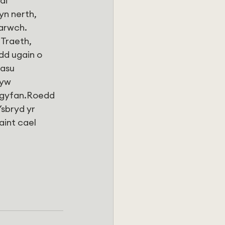
di 
yn nerth, 
garwch.
Traeth, 
dd ugain o 
asu 
yw 
 gyfan.Roedd 
sbryd yr 
aint cael 