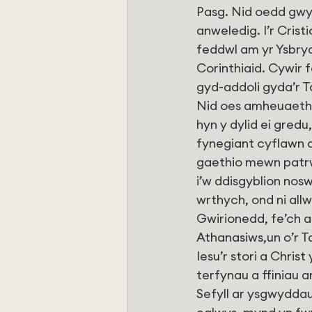
Pasg. Nid oedd gwyn
anweledig. I’r Cristi
feddwl am yr Ysbryd 
Corinthiaid. Cywir 
gyd-addoli gyda’r Ta
Nid oes amheuaeth 
hyn y dylid ei gredu
fynegiant cyflawn a
gaethio mewn patrw
i’w ddisgyblion nos
wrthych, ond ni allw
Gwirionedd, fe’ch a
Athanasiws,un o’r Ta
Iesu’r stori a Chris
terfynau a ffiniau 
Sefyll ar ysgwydda