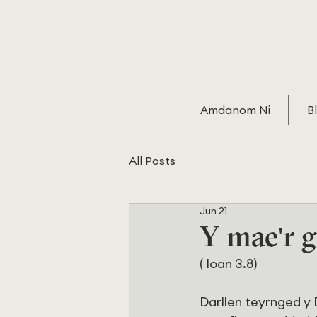
Amdanom Ni
B
All Posts
Jun 21
Y mae'r 
( Ioan 3.8)
Darllen teyrnged y 