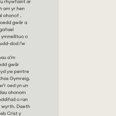
u rhywfaint ar 
h am yr hen 
 ohonof . 
hoedd gwâr a 
gafael 
ymneilltuo o 
udd-dod i’w 
nau a’m 
edd gwâr 
ryd yw pentre 
ithas Gymreig.
w’r oed yn un 
d dau ohonom 
mddifad o ran 
y wyrth. Daeth 
eb Crist y 