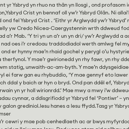
t yr Ysbryd yn rhuo na thân yn llosgi , ond profasom 
on,Ysbryd Crist yn bennaf oll yw’r Ysbryd Glân. Ni allai’
ond fel Ysbryd Crist . ‘Eithr yr Arglwydd yw’r Ysbryd’
felly yw Credo Nicea-Caergystennin wrth ddweud fod 
d a’r Mab. ‘Y tri yn un a’r un yn dri/ yw’r Arglwydd a a
nad oes i’r credoau traddodiadol werth amlwg fel my
, ond er hynny mae’n rhaid gochel y perygl o’u hystyri
 therfynol. Y mae’r gwirionedd yn rhy fawr, yn rhy dde
m statig, unwaith-ac-am-byth. Y mae’n ddysgeidiaet
wyl ei farw gan eu rhybuddio, ‘Y mae gennyf eto lawer
ch ddal y baich ar hyn o bryd. Ond pan ddêl ef, Ysbryd
rwain yn yr holl wirionrdd.’ Mae mwy a mwy i’w ddweu
dau cynnar, a ddisgrifiodd yr Ysbryd fel ‘Pontiwr’ – y
t y galon grediniol.Iesu hanes a Iesu ffydd.Tasg yr Ysb
amser
u’r cewri y mae pob cenhedlaeth ac ar bwys myfyrdod 