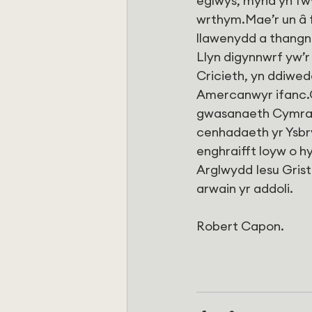
eglwys, mynd yn fwy,
wrthym.Mae’r un â f
llawenydd a thangn
Llyn digynnwrf yw’r
Cricieth, yn ddiwed
Amercanwyr ifanc.
gwasanaeth Cymraeg
cenhadaeth yr Ysbr
enghraifft loyw o h
Arglwydd Iesu Grist
arwain yr addoli.
Robert Capon.