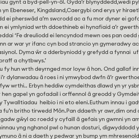
au gynt a byd-pell-yn-ôl. Gyda’r blynyddedd,wedi pyl
yn Ebeneser, Kingdsland,Caergybi ond erys yr hiraet
d ei pherswâd a’m swcrodd ac a fu mor dyner ei gofal
 am ei ymlyniad wrth ddoethineb ei hynafiaid a’r gwert
eddai ‘Fe dreuliodd ei lencyndod mewn oes pan oedd 
nn ar war yr ifanc cyn bod strancio yn gymeradwy ac 
asiynol. Dyma ŵr a dderbyniodd y grefydd a fynnai  uf
braff a chytbwys.’
 fy hun wrth deyrnged mor loyw â hon. Ond gallaf in
 i’r dylanwadau â roes i ni ymwybod dwfn â’r gwertho
 i fyw wrthi.. Erbyn heddiw cymdeithas dlawd yn yr ysb
r hen gapel yn gofadail i orffennol â greodd y Gymde
Tywalltiadau  heibio i ni eto eleni.Euthum innau i gad
 a fu’n britho tirwedd Môn.Pan ddaeth yr awr,dim on
 gadw gŵyl ac roedd y cyfaill â gefais yn gwmni yn a
 minnau yng nghanol pwl o hunan dosturi, digwyddodd 
 i ymuno â ni a daeth y pedwar yn bump ym mhresenold