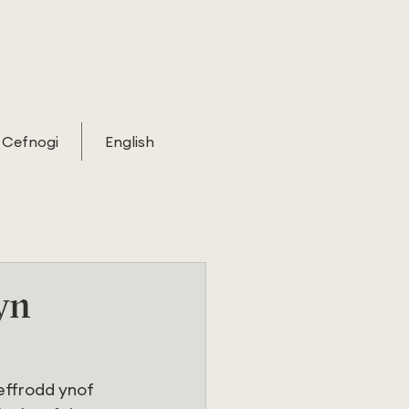
Cefnogi
English
yn
effrodd ynof 