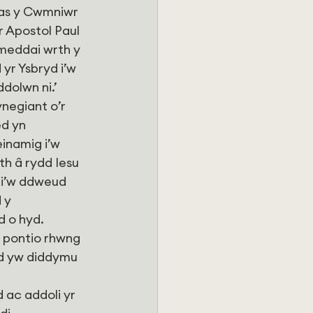
ias y Cwmniwr 
r Apostol Paul 
 meddai wrth y 
yr Ysbryd i’w 
ddolwn ni.’
negiant o’r 
ed yn 
inamig i’w 
h â rydd Iesu 
 i’w ddweud 
 y 
d o hyd.
n pontio rhwng 
ryd yw diddymu 
ac addoli yr 