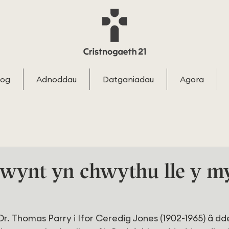
log
Adnoddau
Datganiadau
Agora
gwynt yn chwythu lle y m
Dr. Thomas Parry i Ifor Ceredig Jones (1902-1965) â dd