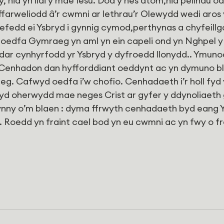
 nid yn llai y mae Iesu. Dod y nes atom,nid pellhau od
farweliodd â’r cwmni ar lethrau’r Olewydd wedi aros 
efedd ei Ysbryd i gynnig cymod,perthynas a chyfeill
 oedfa Gymraeg yn aml yn ein capeli ond yn Nghpel y 
dar cynhyrfodd yr Ysbryd y dyfroedd llonydd.. Ymuno
Cenhadon dan hyfforddiant oeddynt ac yn dymuno bl
. Cafwyd oedfa i’w chofio. Cenhadaeth i’r holl fyd 
yd oherwydd mae neges Crist ar gyfer y ddynoliaeth
ynny o’m blaen : dyma ffrwyth cenhadaeth byd eang Y
. Roedd yn fraint cael bod yn eu cwmni ac yn fwy o fr