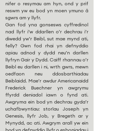
nifer o resymau am hyn,
ond y prif 
reswm yw eu bod yn moen ymuno â 
sgwrs am y llyfr.
Gan fod yna gonsesws cyffredinol 
nad llyfr i’w ddarllen o’r dechrau i’r 
diwedd yw’r Beibl, sut mae mynd ati, 
felly? Gwn fod rhai yn defnyddio 
apiau adnod y dydd neu’n darllen 
llyfryn Gair y Dydd. Caiff rhannau o’r 
Beibl eu darllen i ni, wrth gwrs, mewn 
oedfaon neu ddosbarthiadau 
Beiblaidd. Mae’r awdur Americanaidd 
Frederick Buechner yn awgrymu 
ffyrdd deniadol iawn o fynd ati. 
Awgryma ein bod yn dechrau gyda’r 
uchafbwyntiau: storïau Joseph yn 
Genesis, llyfr Job, y Bregeth ar y 
Mynydd, ac ati. Awgrym arall yw ein 
bod yn defnyddio llyfr o esboniadau i 