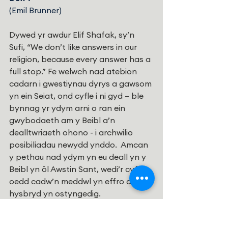
(Emil Brunner)
Dywed yr awdur Elif Shafak, sy’n 
Sufi, “We don’t like answers in our 
religion, because every answer has a 
full stop.” Fe welwch nad atebion 
cadarn i gwestiynau dyrys a gawsom 
yn ein Seiat, ond cyfle i ni gyd – ble 
bynnag yr ydym arni o ran ein 
gwybodaeth am y Beibl a’n 
dealltwriaeth ohono - i archwilio 
posibiliadau newydd ynddo.  Amcan 
y pethau nad ydym yn eu deall yn y 
Beibl yn ôl Awstin Sant, wedi’r cyfan, 
oedd cadw’n meddwl yn effro a’n 
hysbryd yn ostyngedig.
Cred Jennifer Maidrand, sy’n dysgu 