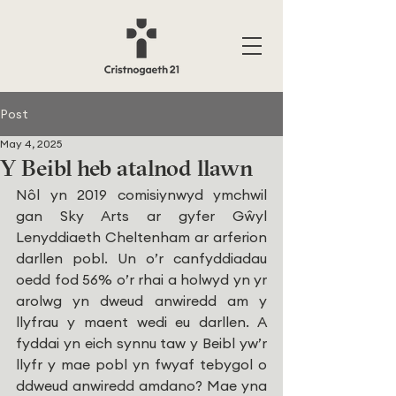
Post
May 4, 2025
Y Beibl heb atalnod llawn
Nôl yn 2019 comisiynwyd ymchwil 
gan Sky Arts ar gyfer Gŵyl 
Lenyddiaeth Cheltenham ar arferion 
darllen pobl. Un o’r canfyddiadau 
oedd fod 56% o’r rhai a holwyd yn yr 
arolwg yn dweud anwiredd am y 
llyfrau y maent wedi eu darllen. A 
fyddai yn eich synnu taw y Beibl yw’r 
llyfr y mae pobl yn fwyaf tebygol o 
ddweud anwiredd amdano? Mae yna 