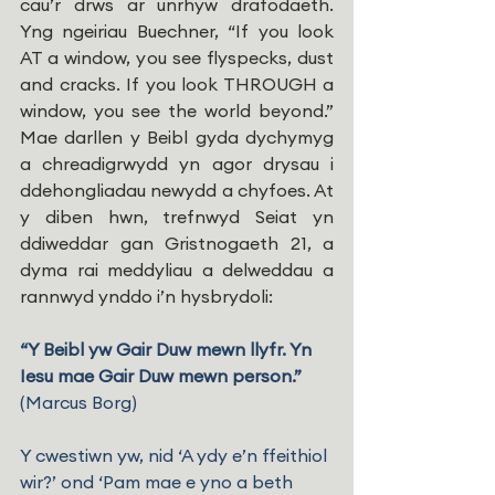
cau’r drws ar unrhyw drafodaeth. 
Yng ngeiriau Buechner, “If you look 
AT a window, you see flyspecks, dust 
and cracks. If you look THROUGH a 
window, you see the world beyond.” 
Mae darllen y Beibl gyda dychymyg 
a chreadigrwydd yn agor drysau i 
ddehongliadau newydd a chyfoes. At 
y diben hwn, trefnwyd Seiat yn 
ddiweddar gan Gristnogaeth 21, a 
dyma rai meddyliau a delweddau a 
rannwyd ynddo i’n hysbrydoli:
“Y Beibl yw Gair Duw mewn llyfr. Yn 
Iesu mae Gair Duw mewn person.”
(Marcus Borg)
Y cwestiwn yw, nid ‘A ydy e’n ffeithiol 
wir?’ ond ‘Pam mae e yno a beth 