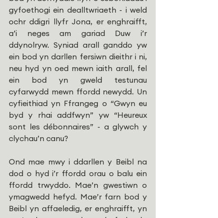
gyfoethogi ein dealltwriaeth - i weld 
ochr ddigri llyfr Jona, er enghraifft, 
a’i neges am gariad Duw i’r 
ddynolryw. Syniad arall ganddo yw 
ein bod yn darllen fersiwn dieithr i ni, 
neu hyd yn oed mewn iaith arall, fel 
ein bod yn gweld testunau 
cyfarwydd mewn ffordd newydd. Un 
cyfieithiad yn Ffrangeg o “Gwyn eu 
byd y rhai addfwyn” yw “Heureux 
sont les débonnaires” - a glywch y 
clychau’n canu?
Ond mae mwy i ddarllen y Beibl na 
dod o hyd i’r ffordd orau o balu ein 
ffordd trwyddo. Mae’n gwestiwn o 
ymagwedd hefyd. Mae’r farn bod y 
Beibl yn affaeledig, er enghraifft, yn 