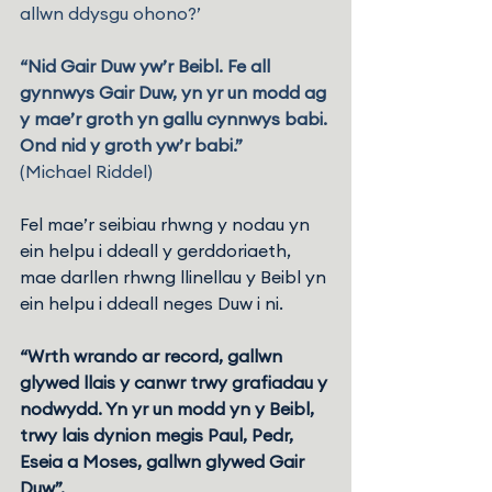
allwn ddysgu ohono?’
“Nid Gair Duw yw’r Beibl. Fe all 
gynnwys Gair Duw, yn yr un modd ag 
y mae’r groth yn gallu cynnwys babi. 
Ond nid y groth yw’r babi.”
(Michael Riddel)
Fel mae’r seibiau rhwng y nodau yn 
ein helpu i ddeall y gerddoriaeth, 
mae darllen rhwng llinellau y Beibl yn 
ein helpu i ddeall neges Duw i ni.
“Wrth wrando ar record, gallwn 
glywed llais y canwr trwy grafiadau y 
nodwydd. Yn yr un modd yn y Beibl, 
trwy lais dynion megis Paul, Pedr, 
Eseia a Moses, gallwn glywed Gair 
Duw”.