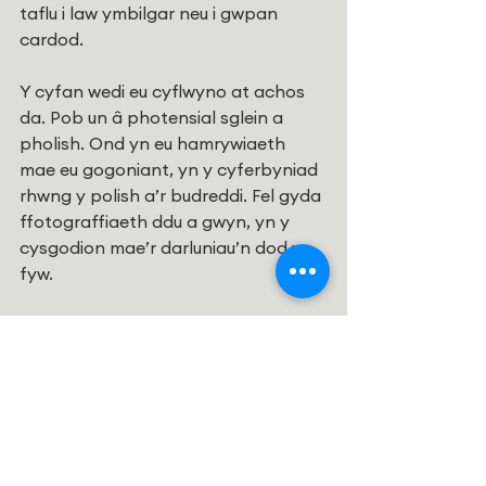
taflu i law ymbilgar neu i gwpan 
cardod. 
Y cyfan wedi eu cyflwyno at achos 
da. Pob un â photensial sglein a 
pholish. Ond yn eu hamrywiaeth 
mae eu gogoniant, yn y cyferbyniad 
rhwng y polish a’r budreddi. Fel gyda 
ffotograffiaeth ddu a gwyn, yn y 
cysgodion mae’r darluniau’n dod yn 
fyw. 
O’u casglu ynghyd a’u corlannu’n 
galonnau maen nhw’n cynyddu yn 
eu gwerth. Mae’r cyfanswm yn fwy 
ond, o’u tynnu at ei gilydd gyda 
gofal a bwriad mae’r cyfan yn creu 
rhywbeth llawer mwy dyrchafedig, y 
cyd-ddyheu, y bwriad a’r nod, yw’r 