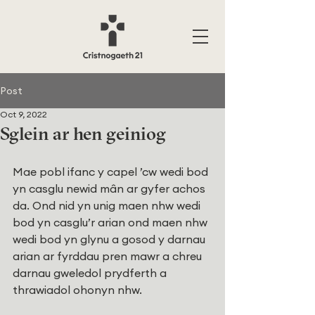
Post
Oct 9, 2022
Sglein ar hen geiniog
Mae pobl ifanc y capel ’cw wedi bod 
yn casglu newid mân ar gyfer achos 
da. Ond nid yn unig maen nhw wedi 
bod yn casglu’r arian ond maen nhw 
wedi bod yn glynu a gosod y darnau 
arian ar fyrddau pren mawr a chreu 
darnau gweledol prydferth a 
thrawiadol ohonyn nhw. 