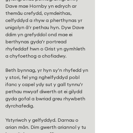
Dave mae Hornby yn edrych ar 
themâu crefydd, cymdeithas, 
celfyddyd a rhyw a pherthynas yr 
unigolyn â’r pethau hyn. Dyw Dave 
ddim yn grefyddol ond mae ei 
berthynas gyda’r portread 
rhyfeddaf hwn o Grist yn gymhleth 
a chyfoethog a chofiadwy.
Beth bynnag, yr hyn sy’n rhyfedd yn 
y stori, fel yng nghelfyddyd pobl 
ifanc y capel ydy sut y gall tynnu’r 
pethau mwyaf diwerth at ei gilydd 
gyda gofal a bwriad greu rhywbeth 
dyrchafedig.
Ystyriwch y gelfyddyd. Darnau o 
arian mân. Dim gwerth ariannol y tu 