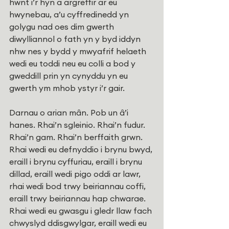
hwnt i’r hyn a argreffir ar eu 
hwynebau, a’u cyffredinedd yn 
golygu nad oes dim gwerth 
diwylliannol o fath yn y byd iddyn 
nhw nes y bydd y mwyafrif helaeth 
wedi eu toddi neu eu colli a bod y 
gweddill prin yn cynyddu yn eu 
gwerth ym mhob ystyr i’r gair. 
Darnau o arian mân. Pob un â’i 
hanes. Rhai’n sgleinio. Rhai’n fudur. 
Rhai’n gam. Rhai’n berffaith grwn. 
Rhai wedi eu defnyddio i brynu bwyd, 
eraill i brynu cyffuriau, eraill i brynu 
dillad, eraill wedi pigo oddi ar lawr, 
rhai wedi bod trwy beiriannau coffi, 
eraill trwy beiriannau hap chwarae. 
Rhai wedi eu gwasgu i gledr llaw fach 
chwyslyd ddisgwylgar, eraill wedi eu 