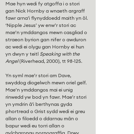
Mae hyn wedi fy atgoffa i o stori 
gan Nick Hornby a wnaeth argraff 
fawr arna’i flynyddoedd maith yn ôl. 
‘Nipple Jesus’ yw enw’r stori ac 
mae’n ymddangos mewn casgliad o 
straeon byrion gan nifer o awduron 
ac wedi ei olygu gan Hornby ei hun 
yn dwyn y teitl 
Speaking with the 
Angel
 (Riverhead, 2000), tt 98-125.
Yn syml mae’r stori am Dave, 
swyddog diogelwch mewn oriel gelf. 
Mae’n ymddangos mai ei unig 
rinwedd yw bod yn fawr. Mae’r stori 
yn ymdrin â’i berthynas gyda 
phortread o Grist sydd wedi ei greu 
allan o filoedd o ddarnau mân o 
bapur wedi eu torri allan o 
gylchgronau pornograffig. Drwy 