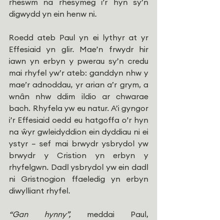
rheswm na rhesymeg i’r hyn sy’n 
digwydd yn ein henw ni.
Roedd ateb Paul yn ei lythyr at yr 
Effesiaid yn glir. Mae’n frwydr hir 
iawn yn erbyn y pwerau sy’n credu 
mai rhyfel yw’r ateb: ganddyn nhw y 
mae’r adnoddau, yr arian a’r grym, a 
wnân nhw ddim ildio ar chwarae 
bach. Rhyfela yw eu natur. A’i gyngor 
i’r Effesiaid oedd eu hatgoffa o’r hyn 
na ŵyr gwleidyddion ein dyddiau ni ei 
ystyr – sef mai brwydr ysbrydol yw 
brwydr y Cristion yn erbyn y 
rhyfelgwn. Dadl ysbrydol yw ein dadl 
ni Gristnogion ffaeledig yn erbyn 
diwylliant rhyfel. 
“Gan hynny”, 
meddai Paul, 