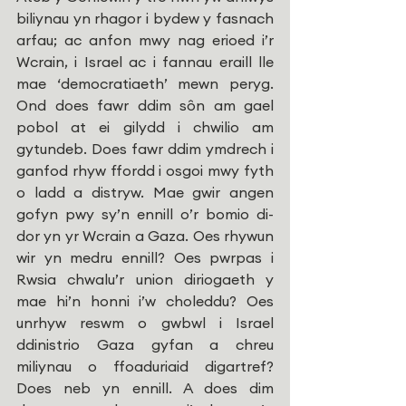
biliynau yn rhagor i bydew y fasnach 
arfau; ac anfon mwy nag erioed i’r 
Wcrain, i Israel ac i fannau eraill lle 
mae ‘democratiaeth’ mewn peryg. 
Ond does fawr ddim sôn am gael 
pobol at ei gilydd i chwilio am 
gytundeb. Does fawr ddim ymdrech i 
ganfod rhyw ffordd i osgoi mwy fyth 
o ladd a distryw. Mae gwir angen 
gofyn pwy sy’n ennill o’r bomio di-
dor yn yr Wcrain a Gaza. Oes rhywun 
wir yn medru ennill? Oes pwrpas i 
Rwsia chwalu’r union diriogaeth y 
mae hi’n honni i’w choleddu? Oes 
unrhyw reswm o gwbwl i Israel 
ddinistrio Gaza gyfan a chreu 
miliynau o ffoaduriaid digartref? 
Does neb yn ennill. A does dim 