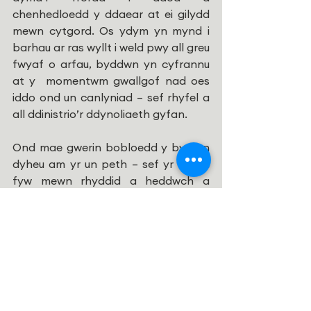
chenhedloedd y ddaear at ei gilydd 
mewn cytgord. Os ydym yn mynd i 
barhau ar ras wyllt i weld pwy all greu 
fwyaf o arfau, byddwn yn cyfrannu 
at y  momentwm gwallgof nad oes 
iddo ond un canlyniad – sef rhyfel a 
all ddinistrio’r ddynoliaeth gyfan.
Ond mae gwerin bobloedd y byd yn 
dyheu am yr un peth – sef yr hawl i 
fyw mewn rhyddid a heddwch a 
diogelwch. Ein dyletswydd ni fel 
dilynwyr Iesu yw dweud mai hon yw’r 
frwydr ysbrydol a moesol y mae’n 
rhaid i ni ei hymladd. Cyn iddi fynd yn 
rhy hwyr.
Roedd Waldo Williams, y Cristion o 