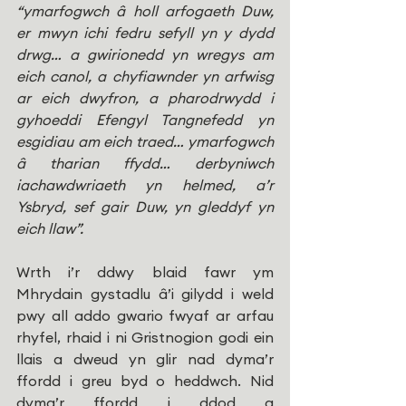
“ymarfogwch â holl arfogaeth Duw, 
er mwyn ichi fedru sefyll yn y dydd 
drwg… a gwirionedd yn wregys am 
eich canol, a chyfiawnder yn arfwisg 
ar eich dwyfron, a pharodrwydd i 
gyhoeddi Efengyl Tangnefedd yn 
esgidiau am eich traed… ymarfogwch 
â tharian ffydd… derbyniwch 
iachawdwriaeth yn helmed, a’r 
Ysbryd, sef gair Duw, yn gleddyf yn 
eich llaw”.
Wrth i’r ddwy blaid fawr ym 
Mhrydain gystadlu â’i gilydd i weld 
pwy all addo gwario fwyaf ar arfau 
rhyfel, rhaid i ni Gristnogion godi ein 
llais a dweud yn glir nad dyma’r 
ffordd i greu byd o heddwch. Nid 
dyma’r ffordd i ddod a 