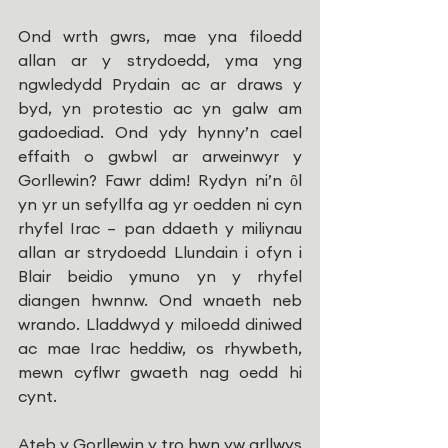
Ond wrth gwrs, mae yna filoedd 
allan ar y strydoedd, yma yng 
ngwledydd Prydain ac ar draws y 
byd, yn protestio ac yn galw am 
gadoediad. Ond ydy hynny’n cael 
effaith o gwbwl ar arweinwyr y 
Gorllewin? Fawr ddim! Rydyn ni’n ȏl 
yn yr un sefyllfa ag yr oedden ni cyn 
rhyfel Irac – pan ddaeth y miliynau 
allan ar strydoedd Llundain i ofyn i 
Blair beidio ymuno yn y rhyfel 
diangen hwnnw. Ond wnaeth neb 
wrando. Lladdwyd y miloedd diniwed 
ac mae Irac heddiw, os rhywbeth, 
mewn cyflwr gwaeth nag oedd hi 
cynt.
Ateb y Gorllewin y tro hwn yw arllwys 