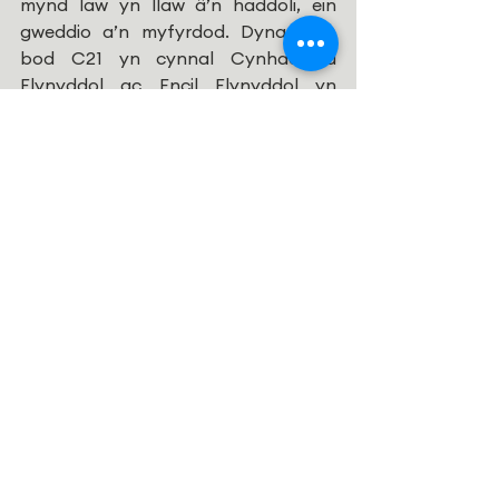
mynd law yn llaw â’n haddoli, ein 
gweddio a’n myfyrdod. Dyna pam 
bod C21 yn cynnal Cynhadledd 
Flynyddol ac Encil Flynyddol yn 
ogystal a chynnal sesiynau Beiblaidd 
er mwyn deall y Beibl yn well. Yn ei 
hanfod mae gwefan fel un C21 yn 
cynnig ‘lle i drafod a holi’ ac yn gwbl 
agored i unrhyw un, naill ai trwy’r 
wefan ei hun, trafodaethau ar-lein, 
trwy ohebu â’r swyddogion a thrwy 
ein cyfrif 
Facebook 
. Mae croeso 
hefyd i unrhyw un ymuno â’r grwpiau 
hyn. Tros y blynyddoedd 
cyhoeddwyd nifer o gyhoeddiadau 
hefyd.
Yr ydym yn diolch ac yn dymuno’n 
dda i bawb trwy Gymru  sy’n gweithio 