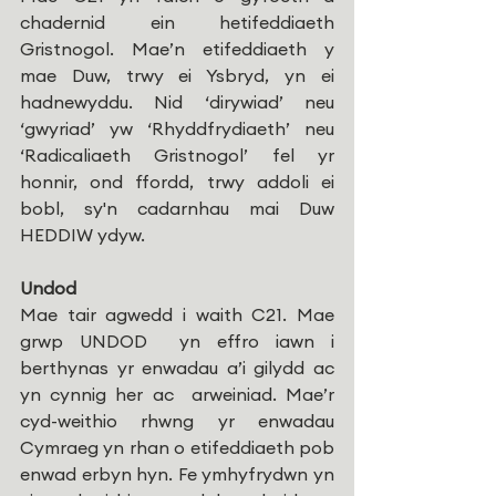
chadernid ein hetifeddiaeth 
Gristnogol. Mae’n etifeddiaeth y 
mae Duw, trwy ei Ysbryd, yn ei 
hadnewyddu. Nid ‘dirywiad’ neu 
‘gwyriad’ yw ‘Rhyddfrydiaeth’ neu 
‘Radicaliaeth Gristnogol’ fel yr 
honnir, ond ffordd, trwy addoli ei 
bobl, sy'n cadarnhau mai Duw 
HEDDIW ydyw.
Undod
Mae tair agwedd i waith C21. Mae 
grwp UNDOD  yn effro iawn i 
berthynas yr enwadau a’i gilydd ac 
yn cynnig her ac  arweiniad. Mae’r 
cyd-weithio rhwng yr enwadau 
Cymraeg yn rhan o etifeddiaeth pob 
enwad erbyn hyn. Fe ymhyfrydwn yn 