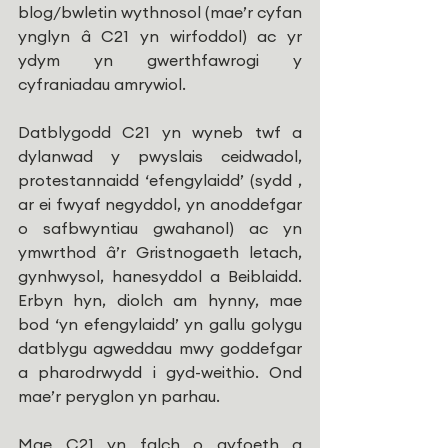
blog/bwletin wythnosol (mae’r cyfan 
ynglyn â C21 yn wirfoddol) ac yr 
ydym yn gwerthfawrogi y 
cyfraniadau amrywiol.
Datblygodd C21 yn wyneb twf a 
dylanwad y pwyslais ceidwadol, 
protestannaidd ‘efengylaidd’ (sydd , 
ar ei fwyaf negyddol, yn anoddefgar 
o safbwyntiau gwahanol) ac yn 
ymwrthod â’r Gristnogaeth letach, 
gynhwysol, hanesyddol a Beiblaidd. 
Erbyn hyn, diolch am hynny, mae 
bod ‘yn efengylaidd’ yn gallu golygu 
datblygu agweddau mwy goddefgar 
a pharodrwydd i gyd-weithio. Ond 
mae’r peryglon yn parhau.
Mae C21 yn falch o gyfoeth a 