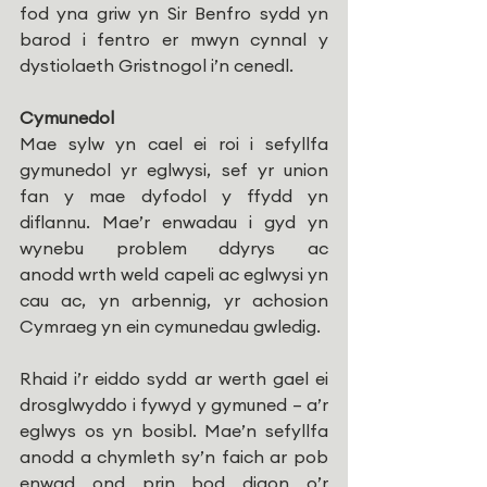
fod yna griw yn Sir Benfro sydd yn 
barod i fentro er mwyn cynnal y 
dystiolaeth Gristnogol i’n cenedl.
Cymunedol
Mae sylw yn cael ei roi i sefyllfa 
gymunedol yr eglwysi, sef yr union 
fan y mae dyfodol y ffydd yn 
diflannu. Mae’r enwadau i gyd yn 
wynebu problem ddyrys ac 
anodd wrth weld capeli ac eglwysi yn 
cau ac, yn arbennig, yr achosion 
Cymraeg yn ein cymunedau gwledig. 
Rhaid i’r eiddo sydd ar werth gael ei 
drosglwyddo i fywyd y gymuned – a’r 
eglwys os yn bosibl. Mae’n sefyllfa 
anodd a chymleth sy’n faich ar pob 
enwad ond prin bod digon o’r 