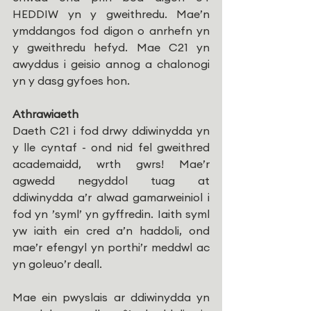
HEDDIW yn y gweithredu. Mae’n 
ymddangos fod digon o anrhefn yn 
y gweithredu hefyd. Mae C21 yn 
awyddus i geisio annog a chalonogi 
yn y dasg gyfoes hon.
Athrawiaeth
Daeth C21 i fod drwy ddiwinydda yn 
y lle cyntaf - ond nid fel gweithred 
academaidd, wrth gwrs! Mae’r 
agwedd negyddol tuag at 
ddiwinydda a’r alwad gamarweiniol i 
fod yn ’syml’ yn gyffredin. Iaith syml 
yw iaith ein cred a’n haddoli, ond 
mae’r efengyl yn porthi’r meddwl ac 
yn goleuo’r deall. 
Mae ein pwyslais ar ddiwinydda yn 