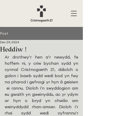
Post
Dec 29, 2024
Heddiw !
Ar drothwy’r hen a’r newydd, fe 
hoffem ni, y criw bychan sydd yn 
cynnal Cristnogaeth 21, ddiolch o 
galon i bawb sydd wedi bod yn fwy 
na pharod i gefnogi yr hyn â geisiwn 
 ei rannu. Diolch i’n swyddogion am 
eu gwaith yn gweinyddu, ac yr ydym 
ar hyn o bryd yn chwilio am 
weinyddydd rhan-amser. Diolch i’r 
rhai sydd wedi cyfrannu’r 