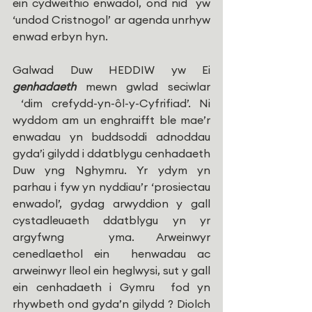
ein cydweithio enwadol, ond nid  yw 
‘undod Cristnogol’ ar agenda unrhyw 
enwad erbyn hyn.
Galwad Duw HEDDIW yw Ei 
genhadaeth 
mewn gwlad seciwlar 
 ‘dim crefydd-yn-ôl-y-Cyfrifiad’. Ni 
wyddom am un enghraifft ble mae’r 
enwadau yn buddsoddi adnoddau 
gyda’i gilydd i ddatblygu cenhadaeth 
Duw yng Nghymru.
Yr ydym yn 
parhau i fyw yn nyddiau’r ‘prosiectau 
enwadol’, gydag arwyddion y gall 
cystadleuaeth ddatblygu yn yr 
argyfwng  yma. Arweinwyr 
cenedlaethol ein  henwadau ac 
arweinwyr lleol ein heglwysi, sut y gall 
ein cenhadaeth i Gymru  fod yn 
rhywbeth ond gyda’n gilydd ? Diolch 