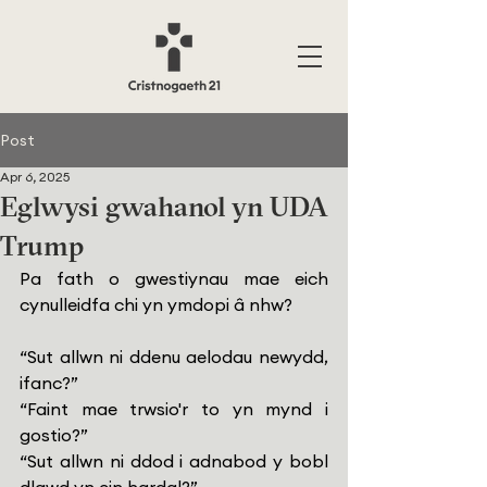
Post
Apr 6, 2025
Eglwysi gwahanol yn UDA
Trump
Pa fath o gwestiynau mae eich 
cynulleidfa chi yn ymdopi â nhw?
“Sut allwn ni ddenu aelodau newydd, 
ifanc?”
“Faint mae trwsio'r to yn mynd i 
gostio?” 
“Sut allwn ni ddod i adnabod y bobl 