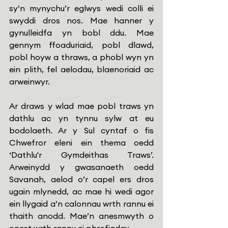
sy’n mynychu’r eglwys wedi colli ei 
swyddi dros nos. Mae hanner y 
gynulleidfa yn bobl ddu. Mae 
gennym ffoaduriaid, pobl dlawd, 
pobl hoyw a thraws, a phobl wyn yn 
ein plith, fel aelodau, blaenoriaid ac 
arweinwyr.
Ar draws y wlad mae pobl traws yn 
dathlu ac yn tynnu sylw at eu 
bodolaeth. Ar y Sul cyntaf o fis 
Chwefror eleni ein thema oedd 
‘Dathlu'r Gymdeithas Traws’. 
Arweinydd y gwasanaeth oedd 
Savanah, aelod o’r capel ers dros 
ugain mlynedd, ac mae hi wedi agor 
ein llygaid a’n calonnau wrth rannu ei 
thaith anodd. Mae’n anesmwyth o 