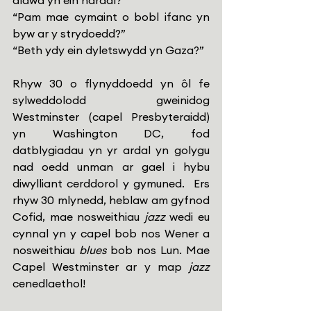
dlawd yn ein hardal?”
“Pam mae cymaint o bobl ifanc yn 
byw ar y strydoedd?”
“Beth ydy ein dyletswydd yn Gaza?”
Rhyw 30 o flynyddoedd yn ôl fe 
sylweddolodd gweinidog 
Westminster (capel Presbyteraidd) 
yn Washington DC, fod 
datblygiadau yn yr ardal yn golygu 
nad oedd unman ar gael i hybu 
diwylliant cerddorol y gymuned.  Ers 
rhyw 30 mlynedd, heblaw am gyfnod 
Cofid, mae nosweithiau 
jazz
 wedi eu 
cynnal yn y capel bob nos Wener a 
nosweithiau 
blues
 bob nos Lun. Mae 
Capel Westminster ar y map 
jazz
cenedlaethol!