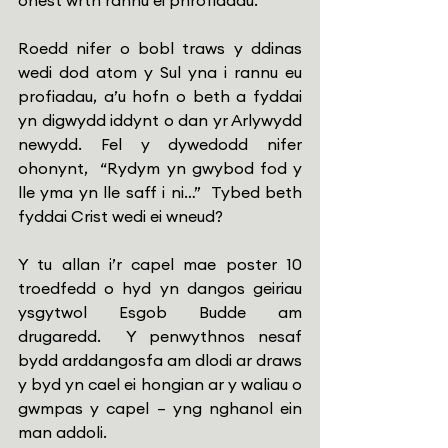
onest wrth rannu ei phrofiadau.
Roedd nifer o bobl traws y ddinas 
wedi dod atom y Sul yna i rannu eu 
profiadau, a’u hofn o beth a fyddai 
yn digwydd iddynt o dan yr Arlywydd 
newydd. Fel y dywedodd nifer 
ohonynt,  “Rydym yn gwybod fod y 
lle yma yn lle saff i ni…”  Tybed beth 
fyddai Crist wedi ei wneud?
Y tu allan i’r capel mae poster 10 
troedfedd o hyd yn dangos geiriau 
ysgytwol Esgob Budde am 
drugaredd.  Y penwythnos nesaf 
bydd arddangosfa am dlodi ar draws 
y byd yn cael ei hongian ar y waliau o 
gwmpas y capel – yng nghanol ein 
man addoli. 