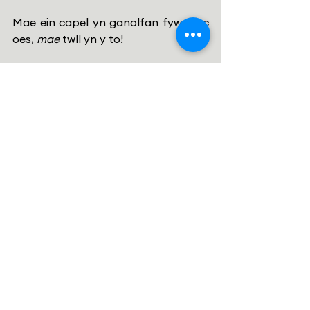
Mae ein capel yn ganolfan fyw – ac 
oes, 
mae
 twll yn y to!
Mae croeso i chi ymuno ar Zoom ar 
fore Sul.  Y ddolen yw: 
Westminster 
Presbyterian Church - Jesus, Justice
Mae cynulleidfaoedd crefyddol 
tebyg i ni ar draws y wlad. Ydych chi 
wedi clywed am Gristnogion 
Matthew 
25? 
https://pcUSA.org/Mattew25
neu am y 
Poor People’s Campaign
 – 
sydd wedi ei sylfaenu ar waith a 
geiriau Martin Luther King ac sydd yn 
fudiad ecwmenaidd, ar draws 
enwadau a thraddodiadau  crefyddol 
eraill.