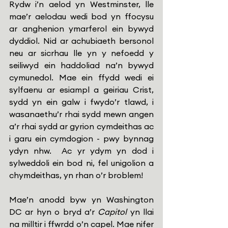
Rydw i’n aelod yn Westminster, lle 
mae’r aelodau wedi bod yn ffocysu 
ar anghenion ymarferol ein bywyd 
dyddiol. Nid ar achubiaeth bersonol 
neu ar sicrhau lle yn y nefoedd y 
seiliwyd ein haddoliad na’n bywyd 
cymunedol. Mae ein ffydd wedi ei 
sylfaenu ar esiampl a geiriau Crist, 
sydd yn ein galw i fwydo’r tlawd, i 
wasanaethu’r rhai sydd mewn angen 
a’r rhai sydd ar gyrion cymdeithas ac 
i garu ein cymdogion - pwy bynnag 
ydyn nhw.  Ac yr ydym yn dod i 
sylweddoli ein bod ni, fel unigolion a 
chymdeithas, yn rhan o’r broblem!
Mae’n anodd byw yn Washington 
DC ar hyn o bryd a’r 
Capitol
 yn llai 
na milltir i ffwrdd o’n capel. Mae nifer 