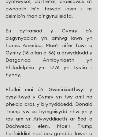
cynhwysol, cartrefol, croesawus a’i 
gwnaeth hi’n hawdd iawn i mi 
deimlo’n rhan o’r gynulleidfa.
Bu cyfraniad y Cymry a’u 
disgynyddion yn amlwg iawn yn 
hanes America. Mae’r nifer fawr o 
Gymry (16 allan o 56) a arwyddodd y 
Datganiad Annibyniaeth yn 
Philadelphia ym 1776 yn tystio i 
hynny.
Efallai mai â’r Gweriniaethwyr y 
cysylltwyd y Cymry yn fwy aml na 
pheidio dros y blynyddoedd. Donald 
Trump yw eu hymgeisydd nhw yn y 
ras am yr Arlywyddiaeth ar 5ed o 
Dachwedd eleni. Mae’r Trump 
herfeiddiol nad oes ganddo lawer o 