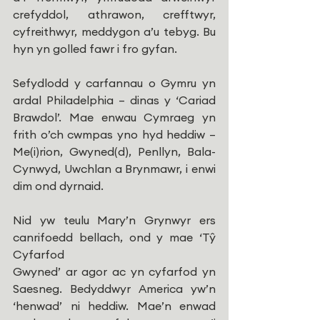
crefyddol, athrawon, crefftwyr, 
cyfreithwyr, meddygon a’u tebyg. Bu 
hyn yn golled fawr i fro gyfan.
Sefydlodd y carfannau o Gymru yn 
ardal Philadelphia – dinas y ‘Cariad 
Brawdol’. Mae enwau Cymraeg yn 
frith o’ch cwmpas yno hyd heddiw – 
Me(i)rion, Gwyned(d), Penllyn, Bala-
Cynwyd, Uwchlan a Brynmawr, i enwi 
dim ond dyrnaid.
Nid yw teulu Mary’n Grynwyr ers 
canrifoedd bellach, ond y mae ‘Tŷ 
Cyfarfod
Gwyned’ ar agor ac yn cyfarfod yn 
Saesneg. Bedyddwyr America yw’n 
‘henwad’ ni heddiw. Mae’n enwad 