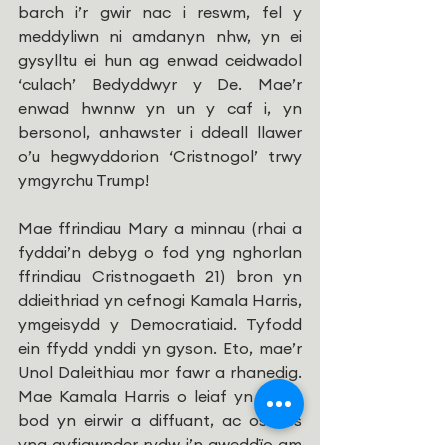
barch i’r gwir nac i reswm, fel y 
meddyliwn ni amdanyn nhw, yn ei 
gysylltu ei hun ag enwad ceidwadol 
‘culach’ Bedyddwyr y De. Mae’r 
enwad hwnnw yn un y caf i, yn 
bersonol, anhawster i ddeall llawer 
o’u hegwyddorion ‘Cristnogol’ trwy 
ymgyrchu Trump!
Mae ffrindiau Mary a minnau (rhai a 
fyddai’n debyg o fod yng nghorlan 
ffrindiau Cristnogaeth 21) bron yn 
ddieithriad yn cefnogi Kamala Harris, 
ymgeisydd y Democratiaid. Tyfodd 
ein ffydd ynddi yn gyson. Eto, mae’r 
Unol Daleithiau mor fawr a rhanedig. 
Mae Kamala Harris o leiaf yn ceisio 
bod yn eirwir a diffuant, ac os oes 
yna gyfiawnder rydw i’n gweddïo am 