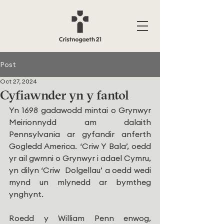
Post
Oct 27, 2024
Cyfiawnder yn y fantol
Yn 1698 gadawodd mintai o Grynwyr 
Meirionnydd am dalaith 
Pennsylvania ar gyfandir anferth 
Gogledd America. ‘Criw Y Bala’, oedd 
yr ail gwmni o Grynwyr i adael Cymru, 
yn dilyn ‘Criw  Dolgellau’ a oedd wedi 
mynd un mlynedd ar bymtheg 
ynghynt.
Roedd y William Penn enwog, 