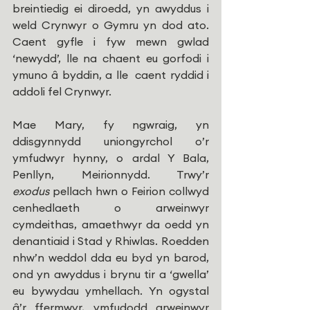
breintiedig ei diroedd, yn awyddus i 
weld Crynwyr o Gymru yn dod ato. 
Caent gyfle i fyw mewn gwlad 
‘newydd’, lle na chaent eu gorfodi i 
ymuno â byddin, a lle  caent ryddid i 
addoli fel Crynwyr.
Mae Mary, fy ngwraig, yn 
ddisgynnydd uniongyrchol o’r 
ymfudwyr hynny, o ardal Y Bala, 
Penllyn, Meirionnydd. Trwy’r 
exodus
 pellach hwn o Feirion collwyd 
cenhedlaeth o arweinwyr 
cymdeithas, amaethwyr da oedd yn 
denantiaid i Stad y Rhiwlas. Roedden 
nhw’n weddol dda eu byd yn barod, 
ond yn awyddus i brynu tir a ‘gwella’ 
eu bywydau ymhellach. Yn ogystal 
â’r ffermwyr, ymfudodd arweinwyr 