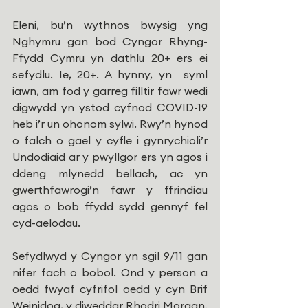
Eleni, bu’n wythnos bwysig yng 
Nghymru gan bod Cyngor Rhyng-
Ffydd Cymru yn dathlu 20+ ers ei 
sefydlu. Ie, 20+. A hynny, yn  syml 
iawn, am fod y garreg filltir fawr wedi 
digwydd yn ystod cyfnod COVID-19 
heb i’r un ohonom sylwi. Rwy’n hynod 
o falch o gael y cyfle i gynrychioli’r 
Undodiaid ar y pwyllgor ers yn agos i 
ddeng mlynedd bellach, ac yn 
gwerthfawrogi’n fawr y ffrindiau 
agos o bob ffydd sydd gennyf fel 
cyd-aelodau.
Sefydlwyd y Cyngor yn sgil 9/11 gan 
nifer fach o bobol. Ond y person a 
oedd fwyaf cyfrifol oedd y cyn Brif 
Weinidog, y diweddar Rhodri Morgan. 