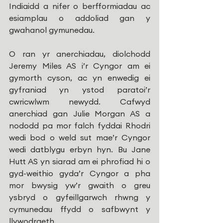
Indiaidd a nifer o berfformiadau ac 
esiamplau o addoliad gan y 
gwahanol gymunedau.
O ran yr anerchiadau, diolchodd 
Jeremy Miles AS i’r Cyngor am ei 
gymorth cyson, ac yn enwedig ei 
gyfraniad yn ystod paratoi’r 
cwricwlwm newydd. Cafwyd 
anerchiad gan Julie Morgan AS a 
nododd pa mor falch fyddai Rhodri 
wedi bod o weld sut mae’r Cyngor 
wedi datblygu erbyn hyn. Bu Jane 
Hutt AS yn siarad am ei phrofiad hi o 
gyd-weithio gyda’r Cyngor a pha 
mor bwysig yw’r gwaith o greu 
ysbryd o gyfeillgarwch rhwng y 
cymunedau ffydd o safbwynt y 
llywodraeth. 