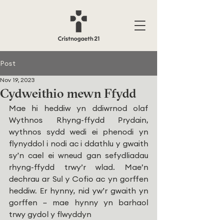
Post
Nov 19, 2023
Cydweithio mewn Ffydd
Mae hi heddiw yn ddiwrnod olaf 
Wythnos Rhyng-ffydd Prydain, 
wythnos sydd wedi ei phenodi yn 
flynyddol i nodi ac i ddathlu y gwaith 
sy’n cael ei wneud gan sefydliadau 
rhyng-ffydd trwy’r wlad. Mae’n 
dechrau ar Sul y Cofio ac yn gorffen 
heddiw. Er hynny, nid yw’r gwaith yn 
gorffen – mae hynny yn barhaol 
trwy gydol y flwyddyn