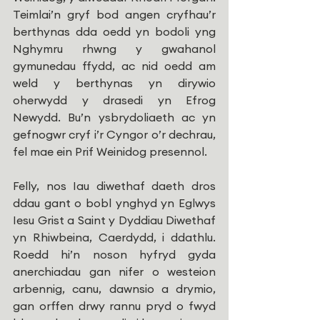
Teimlai’n gryf bod angen cryfhau’r 
berthynas dda oedd yn bodoli yng 
Nghymru rhwng y gwahanol 
gymunedau ffydd, ac nid oedd am 
weld y berthynas yn dirywio 
oherwydd y drasedi yn Efrog 
Newydd. Bu’n ysbrydoliaeth ac yn 
gefnogwr cryf i’r Cyngor o’r dechrau, 
fel mae ein Prif Weinidog presennol. 
Felly, nos Iau diwethaf daeth dros 
ddau gant o bobl ynghyd yn Eglwys 
Iesu Grist a Saint y Dyddiau Diwethaf 
yn Rhiwbeina, Caerdydd, i ddathlu. 
Roedd hi’n noson hyfryd gyda 
anerchiadau gan nifer o westeion 
arbennig, canu, dawnsio a drymio, 
gan orffen drwy rannu pryd o fwyd 