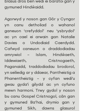
blasus dros ben wedi ei baratoi gan y 
gymuned Hindŵaidd. 
Agorwyd y noson gan Gôr y Cyngor 
yn canu detholiad o wahanol 
ganeuon ‘crefyddol’ neu ‘ysbrydol’ 
ac yn cael ei arwain gan Natalie 
Davies o Undodiaid Caerdydd. 
Cafwyd caneuon o draddodiadau 
amrywiol – Islam, Hindŵaeth, 
Iddewiaeth, Cristnogaeth, 
Paganaidd, traddodiadau brodorol, 
yn seiliedig ar y ddaear, Pantheistig a 
Phanentheistig – y cyfan wedi’u 
gwau gyda’i gilydd ac yn cyfuno 
mewn harmoni. Trwy gydol y noson 
bu canu Gospel Cristnogol, cân gan 
y gymuned Ba’hai, drymio gan y 
gymuned Sikh, dawns glasurol 