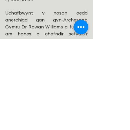
Uchafbwynt y noson oedd 
anerchiad gan gyn-Archesgob 
Cymru Dr Rowan Williams a fu’n sôn 
am hanes a chefndir sefydlu’r 
Cyngor. Mi oedd yn Efrog Newydd 
pan dderbyniodd yr alwad oddi wrth 
Rhodri Morgan yn gofyn iddo i ddod 
i’w helpu, ac mi roedd yn falch dros 
ben ei fod wedi gwneud hynny. 
Bu’n noson fendigedig gyda phawb 
yn mwynhau yng nghwmni ei gilydd, 
yn profi cyfeillgarwch, 
goddefgarwch a chariad at gyd-
ddyn, gyda’r cyfan yn achos 
balchder i’r Cyngor Rhyng-Ffydd 
wrth weld yr hyn sydd wedi datblygu 