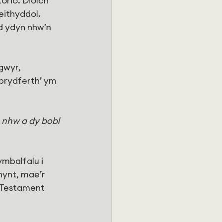
rio. Diolch 
eithyddol. 
d ydyn nhw’n 
gwyr, 
brydferth’ ym 
n nhw a dy bobl 
mbalfalu i 
hynt, mae’r 
 Testament 