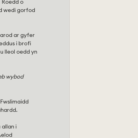
. Roedd o 
d wedi gorfod 
arod ar gyfer 
ddus i brofi 
 lleol oedd yn 
eb wybod 
 Fwslimaidd 
ahardd.
llan i 
Aelod 