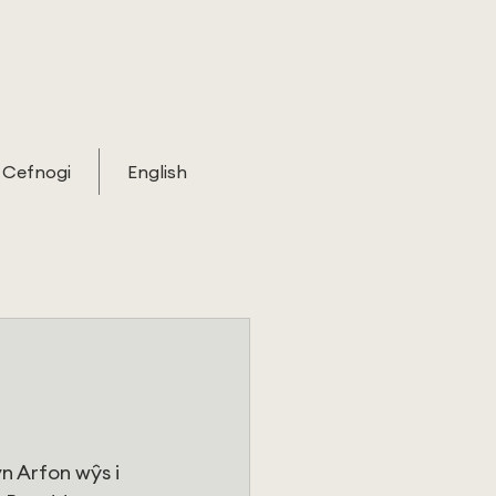
Cefnogi
English
n Arfon wŷs i 