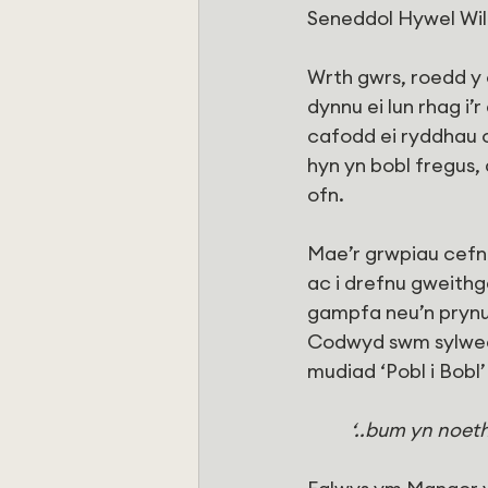
Seneddol Hywel Will
Wrth gwrs, roedd y 
dynnu ei lun rhag i’
cafodd ei ryddhau o
hyn yn bobl fregus
ofn.
Mae’r grwpiau cefn
ac i drefnu gweith
gampfa neu’n prynu 
Codwyd swm sylwed
mudiad ‘Pobl i Bobl’
‘..bum yn noet