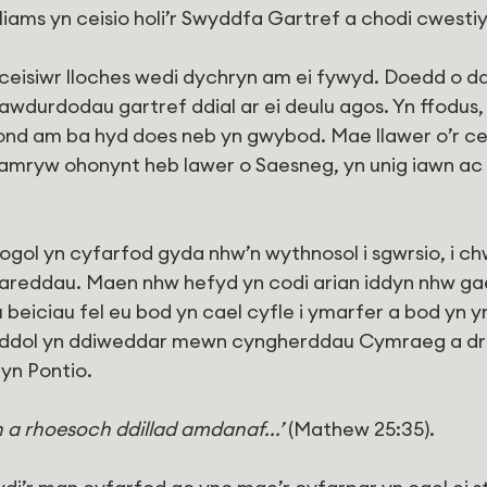
iams yn ceisio holi’r Swyddfa Gartref a chodi cwesti
ceisiwr lloches wedi dychryn am ei fywyd. Doedd o dd
r awdurdodau gartref ddial ar ei deulu agos. Yn ffodus,
nd am ba hyd does neb yn gwybod. Mae llawer o’r cei
, amryw ohonynt heb lawer o Saesneg, yn unig iawn a
ogol yn cyfarfod gyda nhw’n wythnosol i sgwrsio, i 
gareddau. Maen nhw hefyd yn codi arian iddyn nhw gae
beiciau fel eu bod yn cael cyfle i ymarfer a bod yn yr
dol yn ddiweddar mewn cyngherddau Cymraeg a dr
 yn Pontio.
h a rhoesoch ddillad amdanaf...’
 (Mathew 25:35).