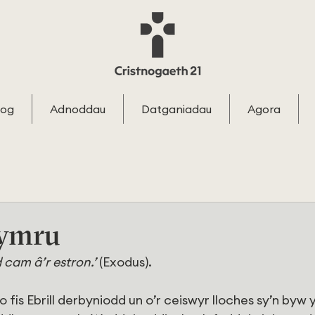
log
Adnoddau
Datganiadau
Agora
Cymru
 cam â’r estron.’
 (Exodus).
 fis Ebrill derbyniodd un o’r ceiswyr lloches sy’n byw y