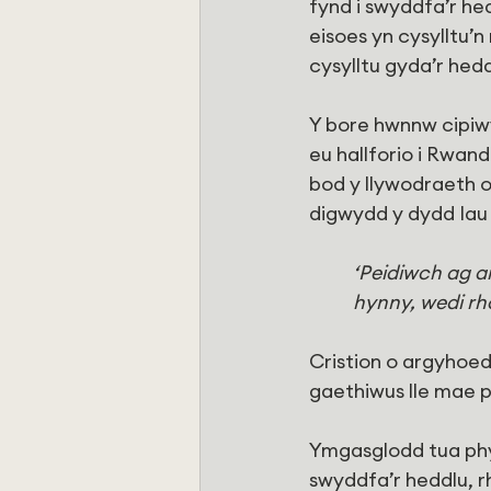
fynd i swyddfa’r he
eisoes yn cysylltu’
cysylltu gyda’r hedd
Y bore hwnnw cipiwy
eu hallforio i Rwand
bod y llywodraeth o
digwydd y dydd Iau
‘Peidiwch ag a
hynny, wedi rhoi
Cristion o argyhoedd
gaethiwus lle mae 
Ymgasglodd tua phymt
swyddfa’r heddlu, r