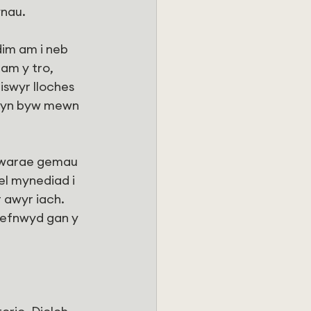
ynau.
im am i neb 
 am y tro, 
swyr lloches 
c yn byw mewn 
chwarae gemau 
l mynediad i 
 awyr iach. 
efnwyd gan y 