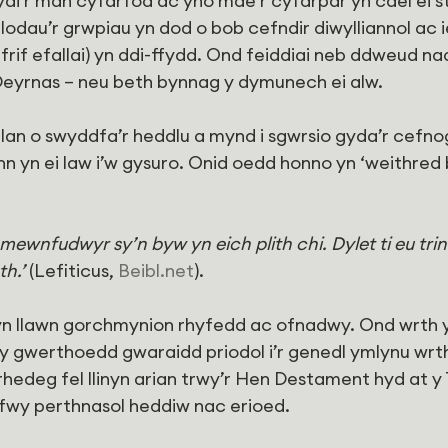
i’r man cyfarfod ac yno mae’r cyfarpar yn cael ei sto
odau’r grwpiau yn dod o bob cefndir diwylliannol ac i
rif efallai) yn ddi-ffydd. Ond feiddiai neb ddweud na
Deyrnas – neu beth bynnag y dymunech ei alw.
lan o swyddfa’r heddlu a mynd i sgwrsio gyda’r cefno
n yn ei law i’w gysuro. Onid oedd honno yn ‘weithred 
mewnfudwyr sy’n byw yn eich plith chi. Dylet ti eu tri
th.’
 (Lefiticus, 
Beibl.net
).
 yn llawn gorchmynion rhyfedd ac ofnadwy. Ond wrth y
 y gwerthoedd gwaraidd priodol i’r genedl ymlynu wrt
hedeg fel llinyn arian trwy’r Hen Destament hyd at y
wy perthnasol heddiw nac erioed.