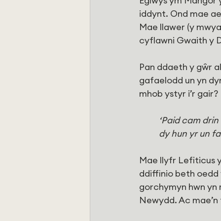
Eglwys ym Mangor yd
iddynt. Ond mae ael
Mae llawer (y mwyaf
cyflawni Gwaith y 
Pan ddaeth y gŵr al
gafaelodd un yn dyn
mhob ystyr i’r gair?
‘Paid cam drin 
dy hun yr un fa
Mae llyfr Lefiticus
ddiffinio beth oedd
gorchymyn hwn yn r
Newydd. Ac mae’n f