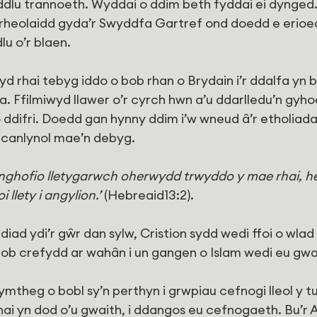
ddlu trannoeth. Wyddai o ddim beth fyddai ei dynged
n rheolaidd gyda’r Swyddfa Gartref ond doedd e erioe
lu o’r blaen.
d rhai tebyg iddo o bob rhan o Brydain i’r ddalfa yn b
a. Ffilmiwyd llawer o’r cyrch hwn a’u ddarlledu’n gyhoe
 ddifri. Doedd gan hynny ddim i’w wneud â’r etholiadau
 canlynol mae’n debyg.
nghofio lletygarwch oherwydd trwyddo y mae rhai, h
 llety i angylion.’
 (Hebreaid13:2).
iad ydi’r gŵr dan sylw, Cristion sydd wedi ffoi o wlad
pob crefydd ar wahân i un gangen o Islam wedi eu gw
heg o bobl sy’n perthyn i grwpiau cefnogi lleol y tu a
hai yn dod o’u gwaith, i ddangos eu cefnogaeth. Bu’r 