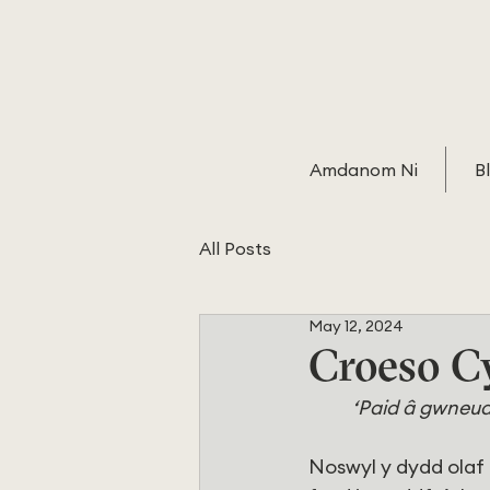
Amdanom Ni
B
All Posts
May 12, 2024
Croeso 
‘Paid â gwneud
Noswyl y dydd olaf o