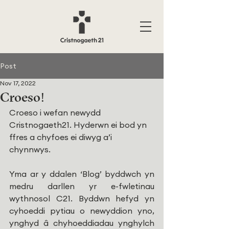
Post
Nov 17, 2022
Croeso!
Croeso i wefan newydd 
Cristnogaeth21. Hyderwn ei bod yn 
ffres a chyfoes ei diwyg a’i 
chynnwys.
Yma ar y ddalen ‘Blog’ byddwch yn 
medru darllen yr e-fwletinau 
wythnosol C21. Byddwn hefyd yn 
cyhoeddi pytiau o newyddion yno, 
ynghyd â chyhoeddiadau ynghylch 