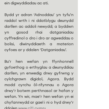
ein digwyddiadau ac ati.
Bydd yr adran ‘Adnoddau’ yn tyfu’n 
raddol wrth i ni ddatblygu deunydd 
darllen ac addoli newydd; a byddwn 
yn gosod rhai datganiadau 
cyffredinol o dro i dro ar agweddau o 
bolisi, diwinyddiaeth a materion 
cyfoes ar y ddalen ‘Datganiadau’.
Bu’r hen wefan yn ffynhonnell 
gyfoethog o erthyglau a deunyddiau 
darllen, yn enwedig drwy gyfrwng y 
cylchgrawn digidol, Agora. Bydd 
modd cyrchu ôl-rifynnau o Agora 
drwy’r botwm perthnasol ar hafan y 
wefan. Yn wir, mae’r hen wefan yn ei 
chyfanrwydd ar gael i ni o hyd drwy’r 
ddolen 
www.c21.cymru