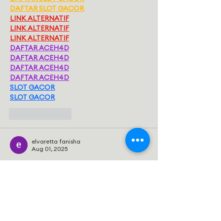
DAFTAR SLOT GACOR
LINK ALTERNATIF
LINK ALTERNATIF
LINK ALTERNATIF
DAFTAR ACEH4D
DAFTAR ACEH4D
DAFTAR ACEH4D
DAFTAR ACEH4D
SLOT GACOR
SLOT GACOR
Like
Reply
elvaretta fanisha
Aug 01, 2025
slot gacor
slot toto
slot toto
slot gacor
slot toto
slot toto