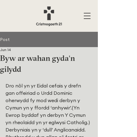
Post
Jun 14
Byw ar wahan gyda'n
gilydd
Dro nôl yn yr Eidal cefais y drefn 
gan offeiriad o Urdd Dominic 
oherwydd fy mod wedi derbyn y 
Cymun yn y ffordd ‘anhywir’.(Yn 
Ewrop byddaf yn derbyn Y Cymun 
yn rheolaidd yn yr eglwysi Catholig.) 
Derbyniais yn y ‘dull’ Anglicanaidd. 