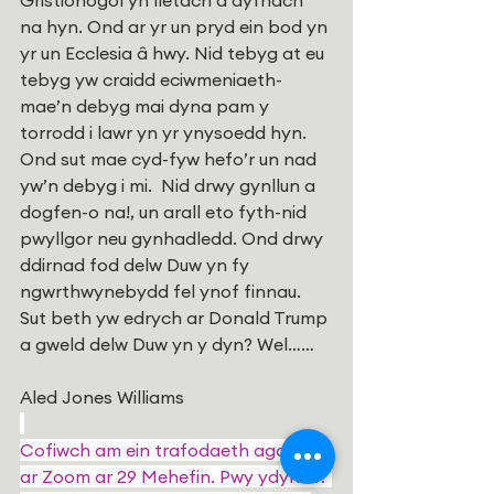
Gristionogol yn lletach a dyfnach 
na hyn. Ond ar yr un pryd ein bod yn 
yr un Ecclesia â hwy. Nid tebyg at eu 
tebyg yw craidd eciwmeniaeth-
mae’n debyg mai dyna pam y 
torrodd i lawr yn yr ynysoedd hyn. 
Ond sut mae cyd-fyw hefo’r un nad 
yw’n debyg i mi.  Nid drwy gynllun a 
dogfen-o na!, un arall eto fyth-nid 
pwyllgor neu gynhadledd. Ond drwy 
ddirnad fod delw Duw yn fy 
ngwrthwynebydd fel ynof finnau.
Sut beth yw edrych ar Donald Trump 
a gweld delw Duw yn y dyn? Wel……
Aled Jones Williams
Cofiwch am ein trafodaeth agored 
ar Zoom ar 29 Mehefin.
Pwy ydyn ni? 