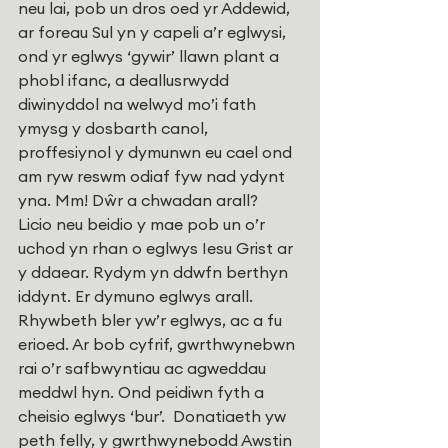
neu lai, pob un dros oed yr Addewid, 
ar foreau Sul yn y capeli a’r eglwysi, 
ond yr eglwys ‘gywir’ llawn plant a 
phobl ifanc, a deallusrwydd 
diwinyddol na welwyd mo’i fath 
ymysg y dosbarth canol, 
proffesiynol y dymunwn eu cael ond 
am ryw reswm odiaf fyw nad ydynt 
yna. Mm! Dŵr a chwadan arall?
Licio neu beidio y mae pob un o’r 
uchod yn rhan o eglwys Iesu Grist ar 
y ddaear. Rydym yn ddwfn berthyn 
iddynt. Er dymuno eglwys arall. 
Rhywbeth bler yw’r eglwys, ac a fu 
erioed. Ar bob cyfrif, gwrthwynebwn 
rai o’r safbwyntiau ac agweddau 
meddwl hyn. Ond peidiwn fyth a 
cheisio eglwys ‘bur’.  Donatiaeth yw 
peth felly, y gwrthwynebodd Awstin 