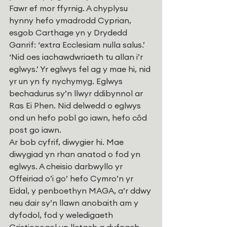
Fawr ef mor ffyrnig. A chyplysu 
hynny hefo ymadrodd Cyprian, 
esgob Carthage yn y Drydedd 
Ganrif: ‘extra Ecclesiam nulla salus.’ 
‘Nid oes iachawdwriaeth tu allan i’r 
eglwys.’ Yr eglwys fel ag y mae hi, nid 
yr un yn fy nychymyg. Eglwys 
bechadurus sy’n llwyr ddibynnol ar 
Ras Ei Phen. Nid delwedd o eglwys 
ond un hefo pobl go iawn, hefo côd 
post go iawn.
Ar bob cyfrif, diwygier hi. Mae 
diwygiad yn rhan anatod o fod yn 
eglwys. A cheisio darbwyllo yr 
Offeiriad o’i go’ hefo Cymro’n yr 
Eidal, y penboethyn MAGA, a’r ddwy 
neu dair sy’n llawn anobaith am y 
dyfodol, fod y weledigaeth 