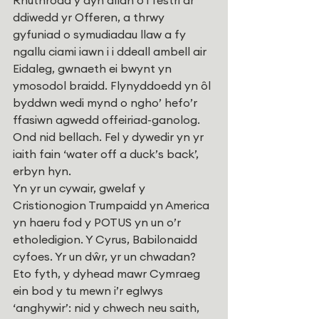
Rhuthrodd y dyn allan o’i festri ar 
ddiwedd yr Offeren, a thrwy 
gyfuniad o symudiadau llaw a fy 
ngallu ciami iawn i i ddeall ambell air 
Eidaleg, gwnaeth ei bwynt yn 
ymosodol braidd. Flynyddoedd yn ôl 
byddwn wedi mynd o ngho’ hefo’r 
ffasiwn agwedd offeiriad-ganolog. 
Ond nid bellach. Fel y dywedir yn yr 
iaith fain ‘water off a duck’s back’, 
erbyn hyn.
Yn yr un cywair, gwelaf y 
Cristionogion Trumpaidd yn America 
yn haeru fod y POTUS yn un o’r 
etholedigion. Y Cyrus, Babilonaidd 
cyfoes. Yr un dŵr, yr un chwadan?
Eto fyth, y dyhead mawr Cymraeg 
ein bod y tu mewn i’r eglwys 
‘anghywir’: nid y chwech neu saith, 