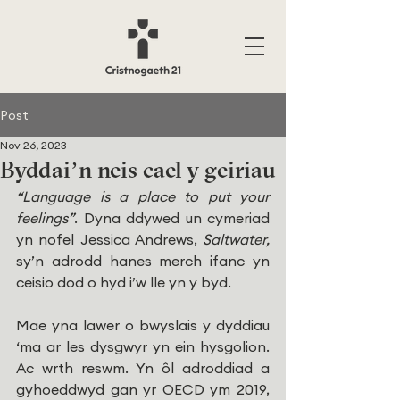
Post
Nov 26, 2023
Byddai’n neis cael y geiriau
“Language is a place to put your 
feelings”
. Dyna ddywed un cymeriad 
yn nofel Jessica Andrews, 
Saltwater, 
sy’n adrodd hanes merch ifanc yn 
ceisio dod o hyd i’w lle yn y byd.
Mae yna lawer o bwyslais y dyddiau 
‘ma ar les dysgwyr yn ein hysgolion. 
Ac wrth reswm. Yn ôl adroddiad a 
gyhoeddwyd gan yr OECD ym 2019, 