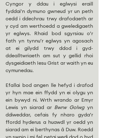
Cyngor y ddau i eglwysi eraill 
fyddai’n dymuno gwneud yr un peth 
oedd i ddechrau trwy drafodaeth ar 
y cyd am werthoedd a gweledigaeth 
yr eglwys. Rhaid bod sgyrsiau o’r 
fath yn tynnu’r eglwys yn agosach 
at ei gilydd trwy ddod i gyd-
ddealltwriaeth am sut y gellid rhoi 
dysgeidiaeth Iesu Grist ar waith yn eu 
cymunedau.
Efallai bod angen lle hefyd i drafod 
yr hyn mae ein ffydd yn ei olygu yn 
ein bywyd ni. Wrth wrando ar Emyr 
Lewis yn siarad ar 
Bwrw Golwg
 yn 
ddiweddar, cefais fy nharo gyda’r 
ffordd hyderus a huawdl yr oedd yn 
siarad am ei berthynas â Duw. Roedd 
yn swnio i mi fel petai wedi dod o hyd 