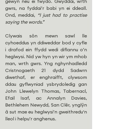
gewyn neu ei fwydo. Gwyddai, wrth 
gwrs, na fyddai’r babi yn ei ddeall. 
Ond, meddai, 
“I just had to practise 
saying the words.”
Clywais sôn mewn sawl lle 
cyhoeddus yn ddiweddar bod y cyfle 
i drafod ein ffydd wedi diflannu o’n 
heglwysi. Nid yw hyn yn wir ym mhob 
man, wrth gwrs. Yng nghynhadledd 
Cristnogaeth 21 dydd Sadwrn 
diwethaf, er enghraifft, clywsom 
ddau gyflwyniad ysbrydoledig gan 
John Llewelyn Thomas, Tabernacl, 
Efail Isaf, ac Annalyn Davies, 
Bethlehem Newydd, San Clêr, ynglŷn 
â sut mae eu heglwysi’n gweithredu‘n 
lleol i helpu’r anghenus. 