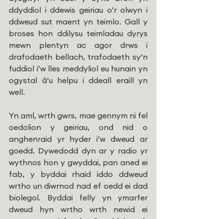
ddyddiol i ddewis geiriau o’r olwyn i 
ddweud sut maent yn teimlo. Gall y 
broses hon ddilysu teimladau dyrys 
mewn plentyn ac agor drws i 
drafodaeth bellach, trafodaeth sy’n 
fuddiol i’w lles meddyliol eu hunain yn 
ogystal â’u helpu i ddeall eraill yn 
well. 
Yn aml, wrth gwrs, mae gennym ni fel 
oedolion y geiriau, ond nid o 
anghenraid yr hyder i’w dweud ar 
goedd. Dywedodd dyn ar y radio yr 
wythnos hon y gwyddai, pan aned ei 
fab, y byddai rhaid iddo ddweud 
wrtho un diwrnod nad ef oedd ei dad 
biolegol. Byddai felly yn ymarfer 
dweud hyn wrtho wrth newid ei 