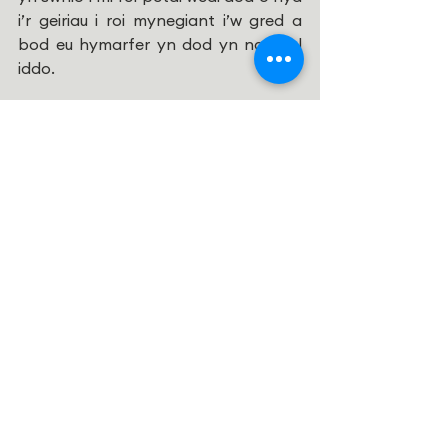
i’r geiriau i roi mynegiant i’w gred a 
bod eu hymarfer yn dod yn naturiol 
iddo. 
Fodd bynnag, mae siarad am ffydd 
mewn ffordd bersonol yn peri 
swildod a hyd yn oed pryder i lawer 
yn ein cynulleidfaoedd. Sut allwn 
fynd ati, felly, i greu gofod diogel lle 
gallwn godi cwestiynau, mynegi 
amheuon, a rhannu teimladau mewn 
modd a fydd yn rhoi i ni’r hyder i 
siarad yn agored am ein ffydd? 
Mewn sgwrs rai misoedd yn ôl gyda 
ffrind, cytunodd y ddwy ohonom bod 
gennym ymdeimlad gref o ffydd, ond 
nad oedd yr un ohonom yn 