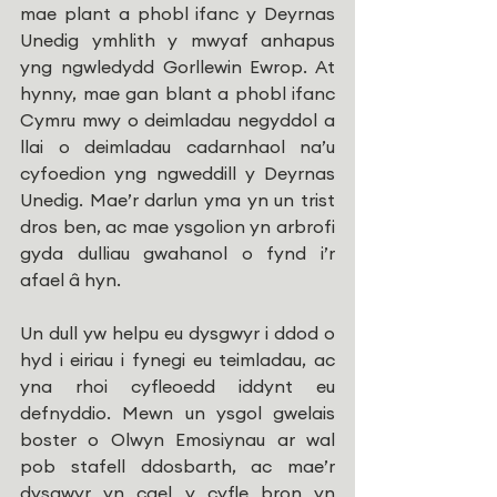
mae plant a phobl ifanc y Deyrnas 
Unedig ymhlith y mwyaf anhapus 
yng ngwledydd Gorllewin Ewrop. At 
hynny, mae gan blant a phobl ifanc 
Cymru mwy o deimladau negyddol a 
llai o deimladau cadarnhaol na’u 
cyfoedion yng ngweddill y Deyrnas 
Unedig. Mae’r darlun yma yn un trist 
dros ben, ac mae ysgolion yn arbrofi 
gyda dulliau gwahanol o fynd i’r 
afael â hyn.
Un dull yw helpu eu dysgwyr i ddod o 
hyd i eiriau i fynegi eu teimladau, ac 
yna rhoi cyfleoedd iddynt eu 
defnyddio. Mewn un ysgol gwelais 
boster o Olwyn Emosiynau ar wal 
pob stafell ddosbarth, ac mae’r 
dysgwyr yn cael y cyfle bron yn 