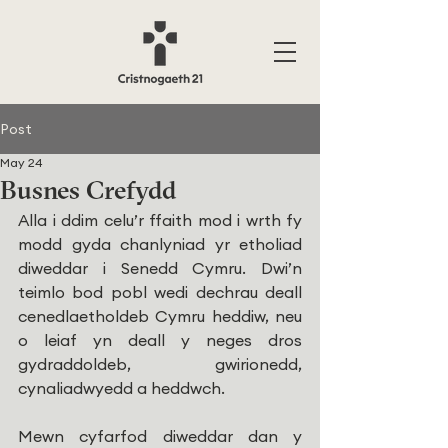
Post
May 24
Busnes Crefydd
Alla i ddim celu’r ffaith mod i wrth fy 
modd gyda chanlyniad yr etholiad 
diweddar i Senedd Cymru. Dwi’n 
teimlo bod pobl wedi dechrau deall 
cenedlaetholdeb Cymru heddiw, neu 
o leiaf yn deall y neges dros 
gydraddoldeb, gwirionedd, 
cynaliadwyedd a heddwch.
Mewn cyfarfod diweddar dan y 