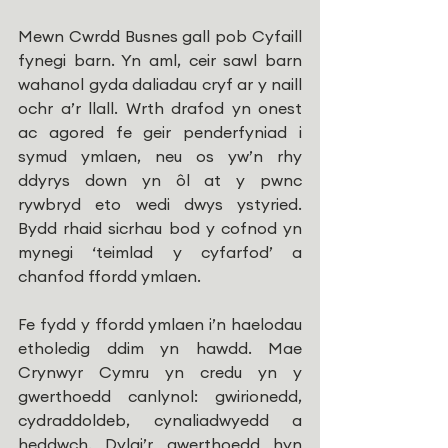
Mewn Cwrdd Busnes gall pob Cyfaill 
fynegi barn. Yn aml, ceir sawl barn 
wahanol gyda daliadau cryf ar y naill 
ochr a’r llall. Wrth drafod yn onest 
ac agored fe geir penderfyniad i 
symud ymlaen, neu os yw’n rhy 
ddyrys down yn ôl at y pwnc 
rywbryd eto wedi dwys ystyried. 
Bydd rhaid sicrhau bod y cofnod yn 
mynegi ‘teimlad y cyfarfod’ a 
chanfod ffordd ymlaen.
Fe fydd y ffordd ymlaen i’n haelodau 
etholedig ddim yn hawdd. Mae 
Crynwyr Cymru yn credu yn y 
gwerthoedd canlynol: gwirionedd, 
cydraddoldeb, cynaliadwyedd a 
heddwch. Dylai’r gwerthoedd hyn 