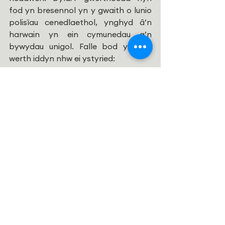
fod yn bresennol yn y gwaith o lunio 
polisïau cenedlaethol, ynghyd â’n 
harwain yn ein cymunedau a’n 
bywydau unigol. Falle bod yr isod 
werth iddyn nhw ei ystyried:
“A ydych yn parchu’r hyn sydd o 
Dduw
 ym mhawb er y gall fod wedi ei 
fynegi mewn ffyrdd anghyfarwydd 
neu yntau’n anodd ei ddirnad...? Pan 
fo geiriau’n ddieithr i chwi neu’n tarfu 
arnoch, ceisiwch synhwyro o ble y 
daethant, gan ystyried yr hyn fu’n 
maethu bywydau pobl eraill. 
Gwrandewch yn amyneddgar, a 
cheisiwch y gwirionedd  fo i chi yn 
naliadau pobl eraill. Gochelwch rhag 
beirniadaeth sy’n clwyfo ac iaith sy’n 