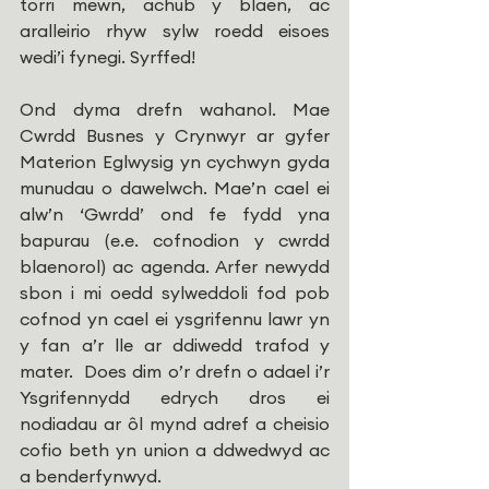
torri mewn, achub y blaen, ac 
aralleirio rhyw sylw roedd eisoes 
wedi’i fynegi. Syrffed!
Ond dyma drefn wahanol. Mae 
Cwrdd Busnes y Crynwyr ar gyfer 
Materion Eglwysig yn cychwyn gyda 
munudau o dawelwch. Mae’n cael ei 
alw’n ‘Gwrdd’ ond fe fydd yna 
bapurau (e.e. cofnodion y cwrdd 
blaenorol) ac agenda. Arfer newydd 
sbon i mi oedd sylweddoli fod pob 
cofnod yn cael ei ysgrifennu lawr yn 
y fan a’r lle ar ddiwedd trafod y 
mater.  Does dim o’r drefn o adael i’r 
Ysgrifennydd edrych dros ei 
nodiadau ar ôl mynd adref a cheisio 
cofio beth yn union a ddwedwyd ac 
a benderfynwyd.