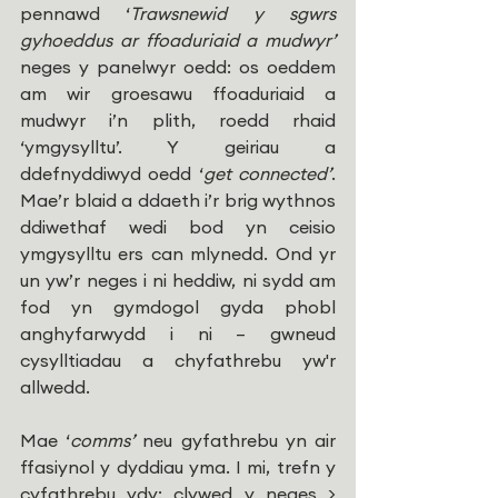
pennawd ‘
Trawsnewid y sgwrs 
gyhoeddus ar ffoaduriaid a mudwyr’
neges y panelwyr oedd: os oeddem 
am wir groesawu ffoaduriaid a 
mudwyr i’n plith, roedd rhaid 
‘ymgysylltu’. Y geiriau a 
ddefnyddiwyd oedd ‘
get connected’
. 
Mae’r blaid a ddaeth i’r brig wythnos 
ddiwethaf wedi bod yn ceisio 
ymgysylltu ers can mlynedd. Ond yr 
un yw’r neges i ni heddiw, ni sydd am 
fod yn gymdogol gyda phobl 
anghyfarwydd i ni – gwneud 
cysylltiadau a chyfathrebu yw'r 
allwedd.
Mae ‘
comms’
 neu gyfathrebu yn air 
ffasiynol y dyddiau yma. I mi, trefn y 
cyfathrebu ydy: clywed y neges > 