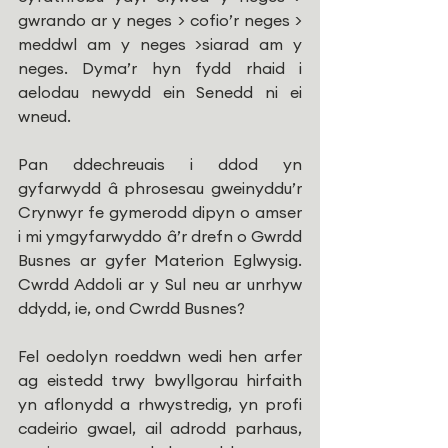
gwrando ar y neges > cofio’r neges > 
meddwl am y neges >siarad am y 
neges. Dyma’r hyn fydd rhaid i 
aelodau newydd ein Senedd ni ei 
wneud.
Pan ddechreuais i ddod yn 
gyfarwydd â phrosesau gweinyddu’r 
Crynwyr fe gymerodd dipyn o amser 
i mi ymgyfarwyddo â’r drefn o Gwrdd 
Busnes ar gyfer Materion Eglwysig. 
Cwrdd Addoli ar y Sul neu ar unrhyw 
ddydd, ie, ond Cwrdd Busnes?
Fel oedolyn roeddwn wedi hen arfer 
ag eistedd trwy bwyllgorau hirfaith 
yn aflonydd a rhwystredig, yn profi 
cadeirio gwael, ail adrodd parhaus, 