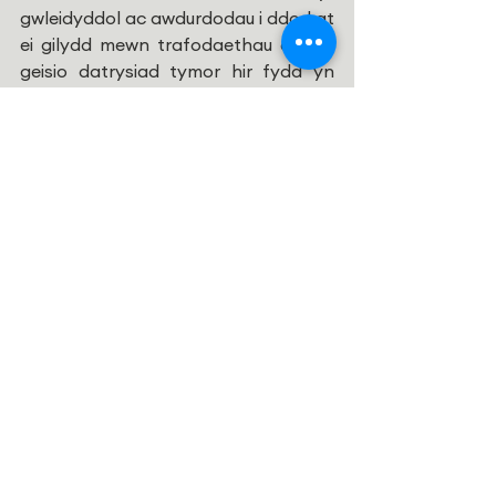
gwleidyddol ac awdurdodau i ddod at 
ei gilydd mewn trafodaethau cywir i 
geisio datrysiad tymor hir fydd yn 
hybu cyfiawnder, heddwch a chymod 
i bobl y wlad hon sydd wedi 
ysgwyddo baich gwrthdaro am lawer 
rhy hir.
Cristnogaeth 21
Comments
Write a comment...