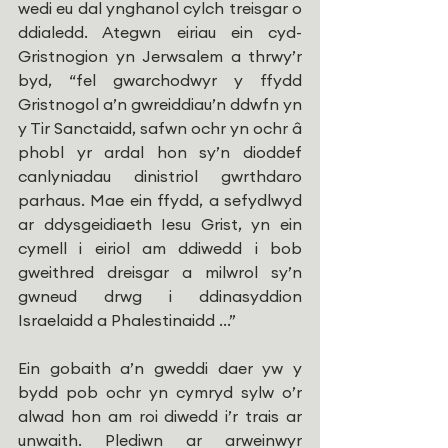
wedi eu dal ynghanol cylch treisgar o 
ddialedd. Ategwn eiriau ein cyd-
Gristnogion yn Jerwsalem a thrwy’r 
byd, “fel gwarchodwyr y ffydd 
Gristnogol a’n gwreiddiau’n ddwfn yn 
y Tir Sanctaidd, safwn ochr yn ochr â 
phobl yr ardal hon sy’n dioddef 
canlyniadau dinistriol gwrthdaro 
parhaus. Mae ein ffydd, a sefydlwyd 
ar ddysgeidiaeth Iesu Grist, yn ein 
cymell i eiriol am ddiwedd i bob 
gweithred dreisgar a milwrol sy’n 
gwneud drwg i ddinasyddion 
Israelaidd a Phalestinaidd ...”
Ein gobaith a’n gweddi daer yw y 
bydd pob ochr yn cymryd sylw o’r 
alwad hon am roi diwedd i’r trais ar 
unwaith. Plediwn ar arweinwyr 