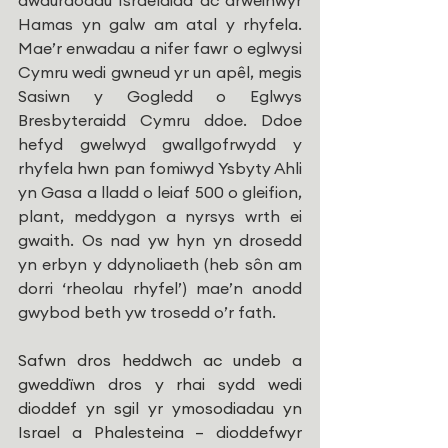
awdurdodau Israelaidd ac arweinwyr 
Hamas yn galw am atal y rhyfela. 
Mae’r enwadau a nifer fawr o eglwysi 
Cymru wedi gwneud yr un apêl, megis 
Sasiwn y Gogledd o Eglwys 
Bresbyteraidd Cymru ddoe. Ddoe 
hefyd gwelwyd gwallgofrwydd y 
rhyfela hwn pan fomiwyd Ysbyty Ahli 
yn Gasa a lladd o leiaf 500 o gleifion, 
plant, meddygon a nyrsys wrth ei 
gwaith. Os nad yw hyn yn drosedd 
yn erbyn y ddynoliaeth (heb sôn am 
dorri ‘rheolau rhyfel’) mae’n anodd 
gwybod beth yw trosedd o’r fath.
Safwn dros heddwch ac undeb a 
gweddïwn dros y rhai sydd wedi 
dioddef yn sgil yr ymosodiadau yn 
Israel a Phalesteina – dioddefwyr 