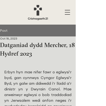
Post
Oct 18, 2023
Datganiad dydd Mercher, 18
Hydref 2023
Erbyn hyn mae nifer fawr o eglwysi’r 
byd, gan cynnwys Cyngor Eglwysi’r 
Byd, yn galw am ddiwedd i’r lladd a’r 
dinistr yn y Dwyrain Canol. Mae 
arweinwyr eglwysi o bob traddodiad 
yn Jerwsalem wedi anfon neges i’r 